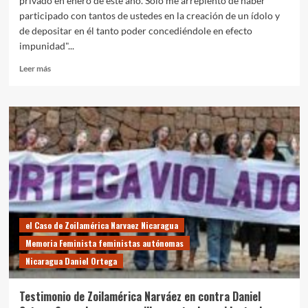
privado en enero de este año. Sólo me arrepiento de haber
participado con tantos de ustedes en la creación de un ídolo y
de depositar en él tanto poder concediéndole en efecto
impunidad"...
Leer
Leer más
más
sobre
NICARAGUA:
ALEJANDRO
BENDAÑA,
SANDINISTA,
PIDIÓ
PERDÓN
POR
SU
SILENCIO
CÓMPLICE
el Caso de Zoilamérica Narvaez Nicaragua
EN
Memoria Feminista feministas autónomas
LOS
Nicaragua Daniel Ortega
HECHOS
DE
ABUSO
Testimonio de Zoilamérica Narváez en contra Daniel
DE