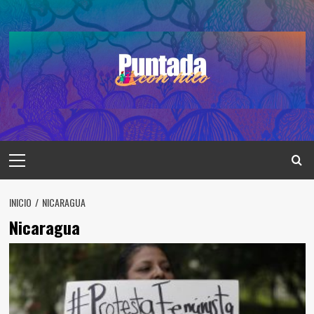
Saltar
al
contenido
Menú
principal
INICIO
NICARAGUA
Nicaragua