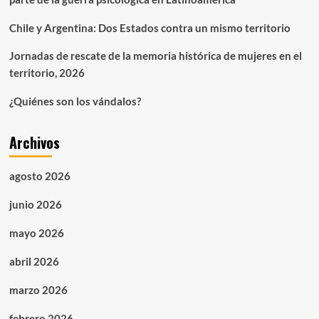
presidente
de
Chile y Argentina: Dos Estados contra un mismo territorio
Nicaragua,
por
Jornadas de rescate de la memoria histórica de mujeres en el
abuso
territorio, 2026
sexual
infantil
¿Quiénes son los vándalos?
(año
1998)
Archivos
agosto 2026
junio 2026
mayo 2026
abril 2026
marzo 2026
febrero 2026