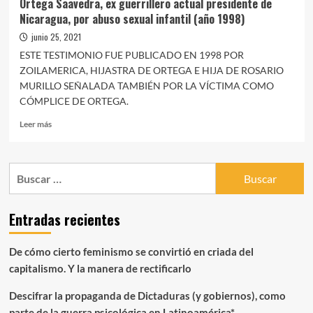
Ortega Saavedra, ex guerrillero actual presidente de
PARTE
Nicaragua, por abuso sexual infantil (año 1998)
DE
ORTEGA
junio 25, 2021
A
ESTE TESTIMONIO FUE PUBLICADO EN 1998 POR
ZOILAMERICA
ZOILAMERICA, HIJASTRA DE ORTEGA E HIJA DE ROSARIO
(1998)
MURILLO SEÑALADA TAMBIÉN POR LA VÍCTIMA COMO
CÓMPLICE DE ORTEGA.
Leer
Leer más
más
sobre
Testimonio
Buscar:
de
Zoilamérica
Narváez
Entradas recientes
en
contra
Daniel
De cómo cierto feminismo se convirtió en criada del
Ortega
capitalismo. Y la manera de rectificarlo
Saavedra,
ex
Descifrar la propaganda de Dictaduras (y gobiernos), como
guerrillero
actual
parte de la guerra psicológica en Latinoamérica*