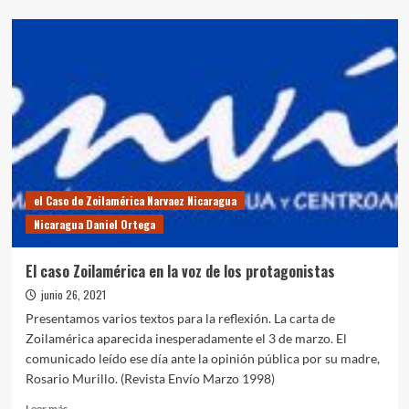
sobre
Ver
a
Daniel
Ortega
como
lo
que
realmente
es:
un
macho
el Caso de Zoilamérica Narvaez Nicaragua
violador
Nicaragua Daniel Ortega
impune,
misógino,
corrupto
El caso Zoilamérica en la voz de los protagonistas
y
junio 26, 2021
capitalista
Presentamos varios textos para la reflexión. La carta de
Zoilamérica aparecida inesperadamente el 3 de marzo. El
comunicado leído ese día ante la opinión pública por su madre,
Rosario Murillo. (Revista Envío Marzo 1998)
Leer
Leer más