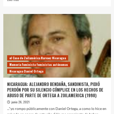
más
sobre
El
caso
Zoilamérica
en
la
voz
de
los
protagonistas
el Caso de Zoilamérica Narvaez Nicaragua
Memoria Feminista feministas autónomas
Nicaragua Daniel Ortega
NICARAGUA: ALEJANDRO BENDAÑA, SANDINISTA, PIDIÓ
PERDÓN POR SU SILENCIO CÓMPLICE EN LOS HECHOS DE
ABUSO DE PARTE DE ORTEGA A ZOILAMERICA (1998)
junio 26, 2021
..."yo rompo públicamente con Daniel Ortega, a como lo hice en