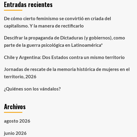
Entradas recientes
y
defensora
latinoamericana
De cómo cierto feminismo se convirtió en criada del
Patricia
capitalismo. Y la manera de rectificarlo
Tafur
Perdomo
Descifrar la propaganda de Dictaduras (y gobiernos), como
(abril
2022)
parte de la guerra psicológica en Latinoamérica*
Chile y Argentina: Dos Estados contra un mismo territorio
Jornadas de rescate de la memoria histórica de mujeres en el
territorio, 2026
¿Quiénes son los vándalos?
Archivos
agosto 2026
junio 2026