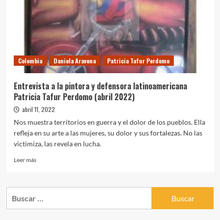
Colombia
Daniela Aravena
Patricia Tafur Perdomo
Entrevista a la pintora y defensora latinoamericana
Patricia Tafur Perdomo (abril 2022)
abril 11, 2022
Nos muestra territorios en guerra y el dolor de los pueblos. Ella
refleja en su arte a las mujeres, su dolor y sus fortalezas. No las
victimiza, las revela en lucha.
Leer
Leer más
más
sobre
Entrevista
Buscar:
a
la
pintora