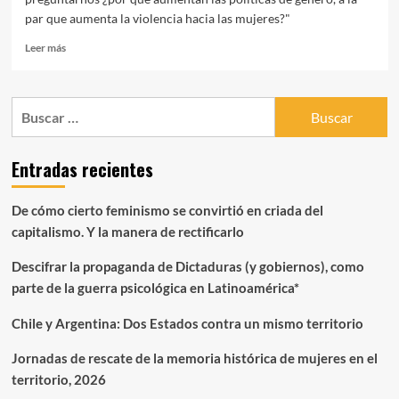
par que aumenta la violencia hacia las mujeres?"
Leer
Leer más
más
sobre
Genealogía
Buscar:
del
pensamiento
feminista
Entradas recientes
autónomo
y
radical
De cómo cierto feminismo se convirtió en criada del
en
capitalismo. Y la manera de rectificarlo
Latinoamérica
y
Descifrar la propaganda de Dictaduras (y gobiernos), como
el
Caribe,
parte de la guerra psicológica en Latinoamérica*
desde
1993
Chile y Argentina: Dos Estados contra un mismo territorio
a
2014
Jornadas de rescate de la memoria histórica de mujeres en el
territorio, 2026