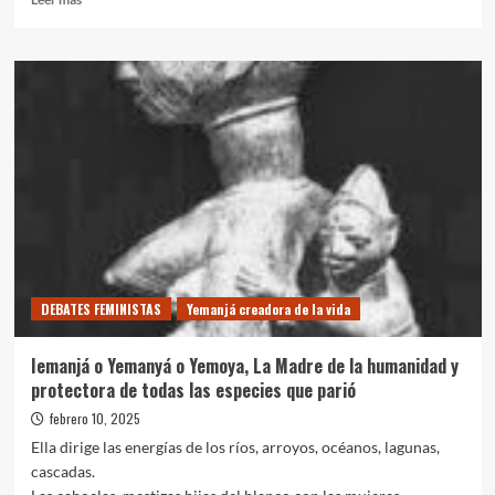
más
sobre
EMILIA
BAU
OBRECHT
Y
SU
“HERMOSA”
ELECCIÓN
CONTRA
TODA
DOMINACIÓN
DEBATES FEMINISTAS
Yemanjá creadora de la vida
Iemanjá o Yemanyá o Yemoya, La Madre de la humanidad y
protectora de todas las especies que parió
febrero 10, 2025
Ella dirige las energías de los ríos, arroyos, océanos, lagunas,
cascadas.