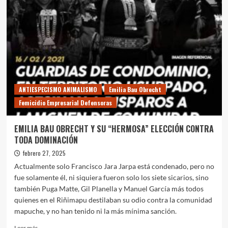
WALLMAPU
TORTURAN
A
LA
GENTE”
ANTIESPECISMO ANIMALISMO
Emilia Bau Obrecht
Femicidio Empresarial Defensoras
EMILIA BAU OBRECHT Y SU “HERMOSA” ELECCIÓN CONTRA
TODA DOMINACIÓN
febrero 27, 2025
Actualmente solo Francisco Jara Jarpa está condenado, pero no
fue solamente él, ni siquiera fueron solo los siete sicarios, sino
también Puga Matte, Gil Planella y Manuel García más todos
quienes en el Riñimapu destilaban su odio contra la comunidad
mapuche, y no han tenido ni la más mínima sanción.
Leer
Leer más