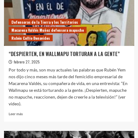
Defensoras de la Tierra y los Territorios
Macarena Valdés Muñoz defensora mapuche
Rubén Collío Benavides
“DESPIERTEN, EN WALLMAPU TORTURAN A LA GENTE”
febrero 27, 2025
Por todo y más, son muy actuales las palabras que Rubén Yem
nos dijo cinco meses más tarde del femicidio empresarial de
Macarena Valdés, su compañera de vida, en una entrevista: “En
Wallmapu se está torturando a la gente. ¡Despierten, mapuche
no mapuche, reaccionen, dejen de creerle a la televisión!” (ver
video).
Leer
Leer más
más
sobre
“DESPIERTEN,
EN