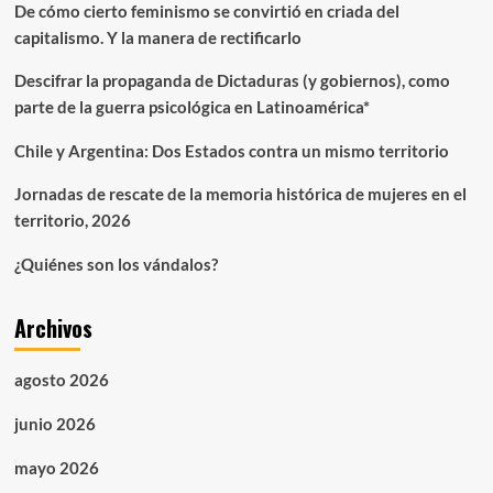
De cómo cierto feminismo se convirtió en criada del
de
capitalismo. Y la manera de rectificarlo
la
humanidad
Descifrar la propaganda de Dictaduras (y gobiernos), como
y
protectora
parte de la guerra psicológica en Latinoamérica*
de
todas
Chile y Argentina: Dos Estados contra un mismo territorio
las
especies
Jornadas de rescate de la memoria histórica de mujeres en el
que
territorio, 2026
parió
¿Quiénes son los vándalos?
Archivos
agosto 2026
junio 2026
mayo 2026