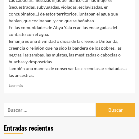
Las caboclas, mestizas hijas del blanco con las mujeres
(secuestradas, subyugadas, violadas, esclavizadas, en
concubinatos…) de estos territorios, juntaban el agua que
bebían, que cocinaban, y con que se bañaban.
En las comunidades de Abya Yala eran las encargadas del
contacto con el agua.
Iemanjá es una divinidad o diosa de la creencia Umbanda,
creencia o religión que ha sido la bandera de los pobres, las
negras, las zambas, las mulatas, las mestizadas o caboclas o
huachas y desposeídas.
También una manera de conservar las creencias arrebatadas a
las ancestras.
Leer
Leer más
más
sobre
Iemanjá
Buscar:
o
Yemanyá
o
Entradas recientes
Yemoya,
La
Madre