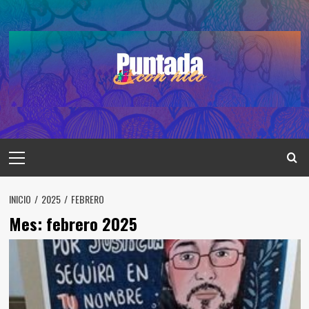
Saltar
al
contenido
Menú
principal
INICIO
2025
FEBRERO
Mes:
febrero 2025