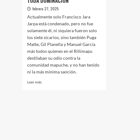
TODA DOMINACIÓN
febrero 27, 2025
Actualmente solo Francisco Jara
Jarpa está condenado, pero no fue
solamente él, ni siquiera fueron solo
los siete sicarios, sino también Puga
Matte, Gil Planella y Manuel García
más todos quienes en el Riñimapu
destilaban su odio contra la
comunidad mapuche, y no han tenido
ni la más mínima sanción.
Leer
Leer más
más
sobre
EMILIA
BAU
OBRECHT
Y
SU
“HERMOSA”
ELECCIÓN