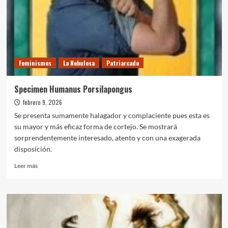
Feminismos
La Nebulosa
Patriarcado
Specimen Humanus Porsilapongus
febrero 9, 2026
Se presenta sumamente halagador y complaciente pues esta es
su mayor y más eficaz forma de cortejo. Se mostrará
sorprendentemente interesado, atento y con una exagerada
disposición.
Leer
Leer más
más
sobre
Specimen
Humanus
Porsilapongus