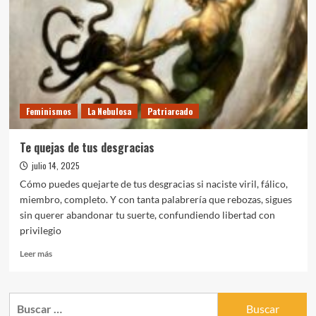
Feminismos
La Nebulosa
Patriarcado
Te quejas de tus desgracias
julio 14, 2025
Cómo puedes quejarte de tus desgracias si naciste viril, fálico,
miembro, completo. Y con tanta palabrería que rebozas, sigues
sin querer abandonar tu suerte, confundiendo libertad con
privilegio
Leer
Leer más
más
sobre
Te
Buscar:
quejas