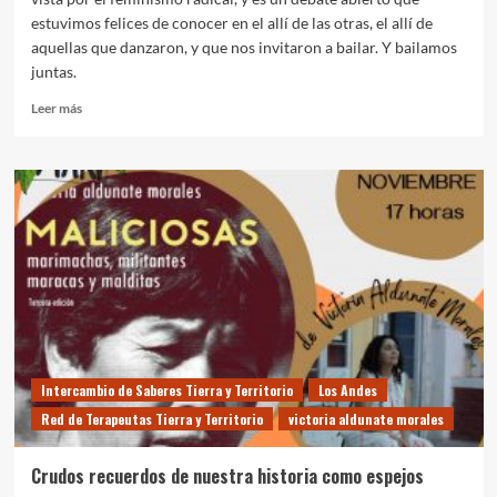
estuvimos felices de conocer en el allí de las otras, el allí de
aquellas que danzaron, y que nos invitaron a bailar. Y bailamos
juntas.
Leer
Leer más
más
sobre
Biblio
Maqui
en
Colegio
de
Profesores
de
Los
Andes
Intercambio de Saberes Tierra y Territorio
Los Andes
Red de Terapeutas Tierra y Territorio
victoria aldunate morales
Crudos recuerdos de nuestra historia como espejos