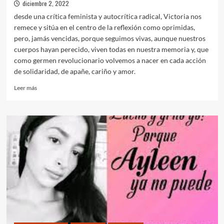
diciembre 2, 2022
desde una crítica feminista y autocrítica radical, Victoria nos
remece y sitúa en el centro de la reflexión como oprimidas,
pero, jamás vencidas, porque seguimos vivas, aunque nuestros
cuerpos hayan perecido, viven todas en nuestra memoria y, que
como germen revolucionario volvemos a nacer en cada acción
de solidaridad, de apañe, cariño y amor.
Leer
Leer más
más
sobre
Crudos
recuerdos
de
nuestra
historia
como
espejos