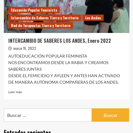
Ahumada
Educación Popular Feminista
Intercambio de Saberes Tierra y Territorio
Los Andes
Red de Terapeutas Tierra y Territorio
INTERCAMBIO DE SABERES LOS ANDES, Enero 2022
marzo 15, 2022
AUTOEDUCACIÓN POPULAR FEMINISTA
NOS ENCONTRAMOS DESDE LA RABIA Y CREAMOS
SABERES JUNTAS
DESDE EL FEMICIDIO Y AYLEEN Y ANTES HAN ACTIVADO
DE MANERA AUTÓNOMA COMPAÑERAS DE LOS ANDES.
Leer
Leer más
más
sobre
INTERCAMBIO
Buscar:
DE
SABERES
LOS
Entradas recientes
ANDES,