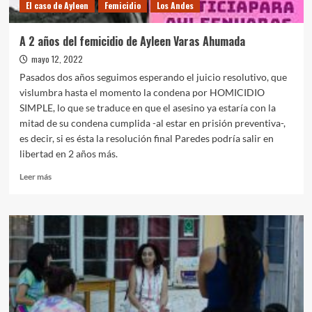
El caso de Ayleen
Femicidio
Los Andes
A 2 años del femicidio de Ayleen Varas Ahumada
mayo 12, 2022
Pasados dos años seguimos esperando el juicio resolutivo, que
vislumbra hasta el momento la condena por HOMICIDIO
SIMPLE, lo que se traduce en que el asesino ya estaría con la
mitad de su condena cumplida -al estar en prisión preventiva-,
es decir, si es ésta la resolución final Paredes podría salir en
libertad en 2 años más.
Leer
Leer más
más
sobre
A
2
años
del
femicidio
de
Ayleen
Varas