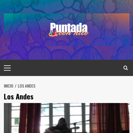
Saltar
al
contenido
Menú
principal
INICIO
LOS ANDES
Los Andes