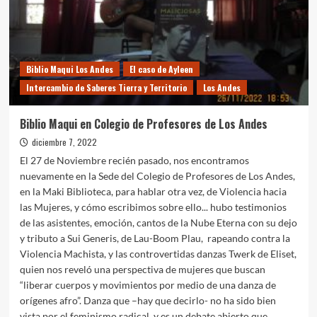
Biblio Maqui Los Andes
El caso de Ayleen
Intercambio de Saberes Tierra y Territorio
Los Andes
Biblio Maqui en Colegio de Profesores de Los Andes
diciembre 7, 2022
El 27 de Noviembre recién pasado, nos encontramos
nuevamente en la Sede del Colegio de Profesores de Los Andes,
en la Maki Biblioteca, para hablar otra vez, de Violencia hacia
las Mujeres, y cómo escribimos sobre ello... hubo testimonios
de las asistentes, emoción, cantos de la Nube Eterna con su dejo
y tributo a Sui Generis, de Lau-Boom Plau, rapeando contra la
Violencia Machista, y las controvertidas danzas Twerk de Eliset,
quien nos reveló una perspectiva de mujeres que buscan
“liberar cuerpos y movimientos por medio de una danza de
orígenes afro”. Danza que –hay que decirlo- no ha sido bien
vista por el feminismo radical, y es un debate abierto que