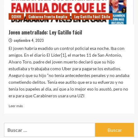
DDHH
Gobierno Frente Amplio
Ley Gatillo Fácil $hile
Joven ametrallado: Ley Gatillo fácil
septiembre 4, 2023
El joven habría evadido un control policial esa noche. Iba con
amigos. En el diario El Líder[1], el martes 11 de San Antonio,
Alvaro Toro, padre del joven muerto declaró que su hijo
estudiaba y trabajaba como Uber para pagarse los estudios.
Aseguró que su hijo “no tenía antecedentes penales y no andaba
cometiendo delitos. Tenía ese autito que era su esfuerzo y no
tenía los papeles al día, así que a lo mejor eso lo asustó, pero no
era para que Carabineros usara una UZI
Leer
Leer más
más
sobre
Joven
Buscar:
ametrallado:
Ley