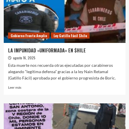
Gobierno Frente Amplio
Ley Gatillo Fácil $hile
LA IMPUNIDAD «UNIFORMADA» EN $HILE
agosto 16, 2025
Esta muerte nos recuerda otras ejecutadas por carabineros
alegando “legítima defensa” gracias a la ley Nain Retamal
(Gatillo Fácil) aprobada por el gobierno progresista de Boric.
Leer
Leer más
más
sobre
LA
IMPUNIDAD
«UNIFORMADA»
EN
$HILE