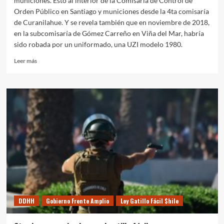
municiones. Esto al interior de la Comisaría de Control de
Orden Público en Santiago y municiones desde la 4ta comisaría
de Curanilahue. Y se revela también que en noviembre de 2018,
en la subcomisaría de Gómez Carreño en Viña del Mar, habría
sido robada por un uniformado, una UZI modelo 1980.
Leer
Leer más
más
sobre
Robo
y
reventas
de
armamento
por
parte
de
Carabineros
a
traficantes
DDHH
Gobierno Frente Amplio
Ley Gatillo Fácil $hile