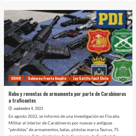
sobre
EN
$HILE
SE
CRIMINALIZA
LA
POBREZA:
TOMA
CERRO
CENTINELA,
SAN
ANTONIO
DDHH
Gobierno Frente Amplio
Ley Gatillo Fácil $hile
Robo y reventas de armamento por parte de Carabineros
a traficantes
septiembre 4, 2023
En agosto 2022, se informó de una investigación en Fiscalía
Militar al interior de Carabineros por nuevas y antiguas
“pérdidas” de armamentos, balas, pistolas marca Taurus, 75