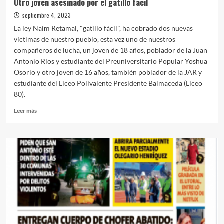
Otro joven asesinado por el gatillo fácil
septiembre 4, 2023
La ley Naim Retamal, "gatillo fácil", ha cobrado dos nuevas
víctimas de nuestro pueblo, esta vez uno de nuestros
compañeros de lucha, un joven de 18 años, poblador de la Juan
Antonio Ríos y estudiante del Preuniversitario Popular Yoshua
Osorio y otro joven de 16 años, también poblador de la JAR y
estudiante del Liceo Polivalente Presidente Balmaceda (Liceo
80).
Leer
Leer más
más
sobre
Otro
joven
asesinado
por
el
gatillo
fácil