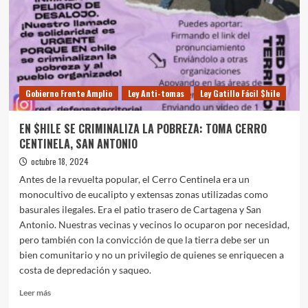
Gobierno Frente Amplio
Ley Anti-tomas
Ley Gatillo Fácil $hile
EN $HILE SE CRIMINALIZA LA POBREZA: TOMA CERRO
CENTINELA, SAN ANTONIO
octubre 18, 2024
Antes de la revuelta popular, el Cerro Centinela era un
monocultivo de eucalipto y extensas zonas utilizadas como
basurales ilegales. Era el patio trasero de Cartagena y San
Antonio. Nuestras vecinas y vecinos lo ocuparon por necesidad,
pero también con la convicción de que la tierra debe ser un
bien comunitario y no un privilegio de quienes se enriquecen a
costa de depredación y saqueo.
Leer
Leer más
más