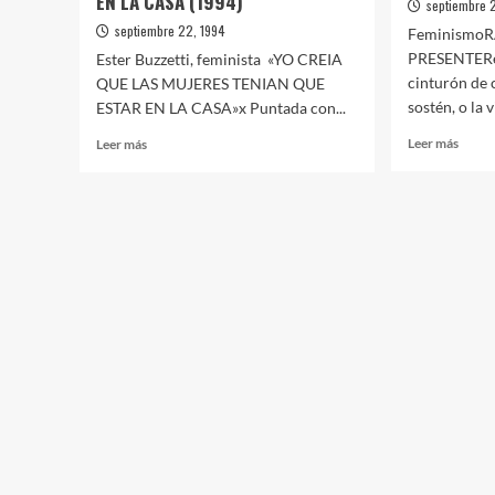
EN LA CASA (1994)
septiembre 
septiembre 22, 1994
FeminismoR
PRESENTEReb
Ester Buzzetti, feminista «YO CREIA
cinturón de c
QUE LAS MUJERES TENIAN QUE
sostén, o la v
ESTAR EN LA CASA»x Puntada con...
Leer
Leer
Leer más
Leer más
más
más
sobre
sobre
FEMI
ESTER
RAÍC
BUZETTI:
Y
YO
PRES
CREÍA
(Sept
QUE
1994,
LAS
Nº
MUJERES
2)
TENÍAN
QUE
ESTAR
EN
LA
CASA
(1994)