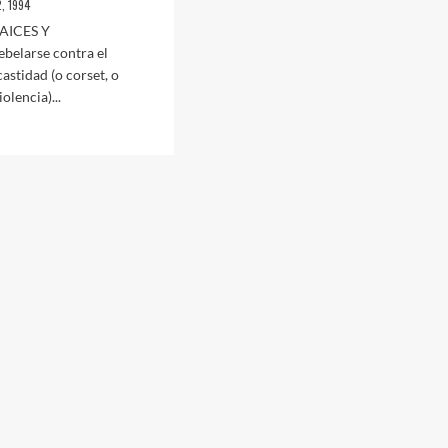
2, 1994
AICES Y
elarse contra el
astidad (o corset, o
iolencia)...
NISMO:
ES
ENTE
iembre