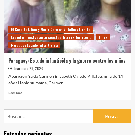
El Caso de Lilian y María Carmen Villalba y Lichita
Lesbofeministas antirracistas Tierra y Territorio
Niñez
Paraguay Estado Infanticida
Paraguay: Estado infanticida y la guerra contra las niñas
diciembre 28, 2020
Aparición Ya de Carmen Elizabeth Oviedo Villalba, niña de 14
años Habla su mamá, Carmen...
Leer
Leer más
más
sobre
Paraguay:
Buscar:
Estado
infanticida
y
Entradas recientes
la