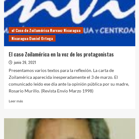
el Caso de Zoilamérica Narvaez Nicaragua
Nicaragua Daniel Ortega
El caso Zoilamérica en la voz de los protagonistas
junio 26, 2021
Presentamos varios textos para la reflexión. La carta de
Zoilamérica aparecida inesperadamente el 3 de marzo. El
comunicado leído ese día ante la opinión pública por su madre,
Rosario Murillo. (Revista Envío Marzo 1998)
Leer
Leer más
más
sobre
El
caso
Zoilamérica
en