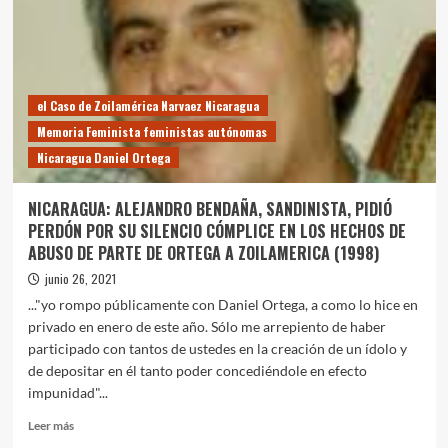
la
voz
de
los
protagonistas
el Caso de Zoilamérica Narvaez Nicaragua
Memoria Feminista feministas autónomas
Nicaragua Daniel Ortega
NICARAGUA: ALEJANDRO BENDAÑA, SANDINISTA, PIDIÓ
PERDÓN POR SU SILENCIO CÓMPLICE EN LOS HECHOS DE
ABUSO DE PARTE DE ORTEGA A ZOILAMERICA (1998)
junio 26, 2021
..."yo rompo públicamente con Daniel Ortega, a como lo hice en
privado en enero de este año. Sólo me arrepiento de haber
participado con tantos de ustedes en la creación de un ídolo y
de depositar en él tanto poder concediéndole en efecto
impunidad"...
Leer
Leer más
más