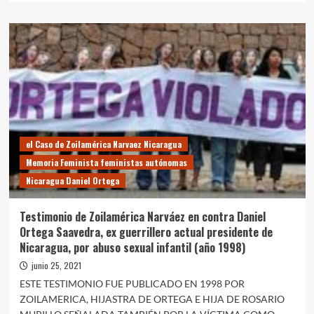
sobre
NICARAGUA:
ALEJANDRO
BENDAÑA,
SANDINISTA,
PIDIÓ
PERDÓN
POR
SU
SILENCIO
CÓMPLICE
el Caso de Zoilamérica Narvaez Nicaragua
EN
Memoria Feminista feministas autónomas
LOS
Nicaragua Daniel Ortega
HECHOS
DE
ABUSO
Testimonio de Zoilamérica Narváez en contra Daniel
DE
Ortega Saavedra, ex guerrillero actual presidente de
PARTE
Nicaragua, por abuso sexual infantil (año 1998)
DE
ORTEGA
junio 25, 2021
A
ESTE TESTIMONIO FUE PUBLICADO EN 1998 POR
ZOILAMERICA
ZOILAMERICA, HIJASTRA DE ORTEGA E HIJA DE ROSARIO
(1998)