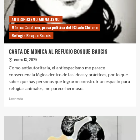
TORTURA
ANTIESPECISMO ANIMALISMO
Mónica Caballero, presa política del E$tado $hileno
Refugio Bosque Baucis
CARTA DE MONICA AL REFUGIO BOSQUE BAUCIS
enero 13, 2025
Como antiautoritaria, el antiespecismo me parece
consecuencia lógica dentro de las ideas y prácticas, por lo que
saber que hay personas que lograron construir un espacio para
refugiar animales, me parece hermoso.
Leer
Leer más
más
sobre
CARTA
DE
MONICA
AL
REFUGIO