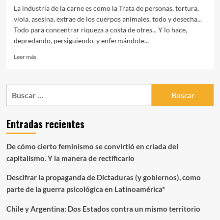
La industria de la carne es como la Trata de personas, tortura,
viola, asesina, extrae de los cuerpos animales, todo y desecha...
Todo para concentrar riqueza a costa de otres... Y lo hace,
depredando, persiguiendo, y enfermándote...
Leer
Leer más
más
sobre
LA
Buscar:
INDUSTRIA
DE
LA
Entradas recientes
CARNE
Y
LA
De cómo cierto feminismo se convirtió en criada del
LECHE,
capitalismo. Y la manera de rectificarlo
MIENTE,
VIOLA
Descifrar la propaganda de Dictaduras (y gobiernos), como
Y
MATA
parte de la guerra psicológica en Latinoamérica*
Chile y Argentina: Dos Estados contra un mismo territorio