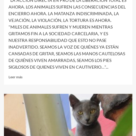
"LA ACCIÓN DIRECTA EN PRO DE LA LIBERACIÓN TOTAL ES
AHORA. LOS ANIMALES SUFREN LAS CONSECUENCIAS DEL
ENCIERRO AHORA. LA MATANZA INDISCRIMINADA, LA
VEJACIÓN, LA VIOLACIÓN, LA TORTURA ES AHORA.
"MILES DE ANIMALES SUFREN Y MUEREN MIENTRAS
GRITAMOS FIN A LA SOCIEDAD CARCELARIA, Y ES
NUESTRA RESPONSABILIDAD QUE ESTO NO PASE
INADVERTIDO. SEAMOS LA VOZ DE QUIÉNES YA ESTÁN
CANSADAS DE GRITAR, SEAMOS LAS MANOS CAUTELOSAS
DE QUIÉNES VIVEN AMARRADAS, SEAMOS LOS PIES
SIGILOSOS DE QUIENES VIVEN EN CAUTIVERIO…"...
Leer
Leer más
más
sobre
PALABRAS
DE
ITAMAR
DÍAZ,
PRESA
ANTIESPECISTA
EN
$HILE