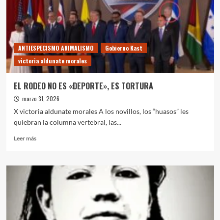
ANTIESPECISMO ANIMALISMO
Gobierno Kast
victoria aldunate morales
EL RODEO NO ES «DEPORTE», ES TORTURA
marzo 31, 2026
X victoria aldunate morales A los novillos, los “huasos” les
quiebran la columna vertebral, las...
Leer
Leer más
más
sobre
EL
RODEO
NO
ES
«DEPORTE»,
ES