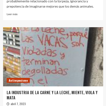
probablemente relacionado con la torpeza, ignorancia y
prepotencia de imaginarse mejores que los demás animales.
Leer
Leer más
más
sobre
Las
vidas
de
los
animales
importan
Antiespecismo
LA INDUSTRIA DE LA CARNE Y LA LECHE, MIENTE, VIOLA Y
MATA
abril 7, 2023