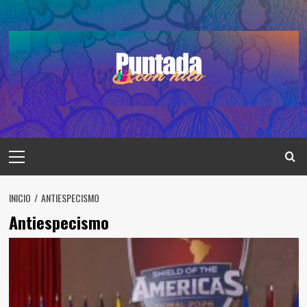
Saltar
al
contenido
Menú
principal
INICIO
ANTIESPECISMO
Antiespecismo