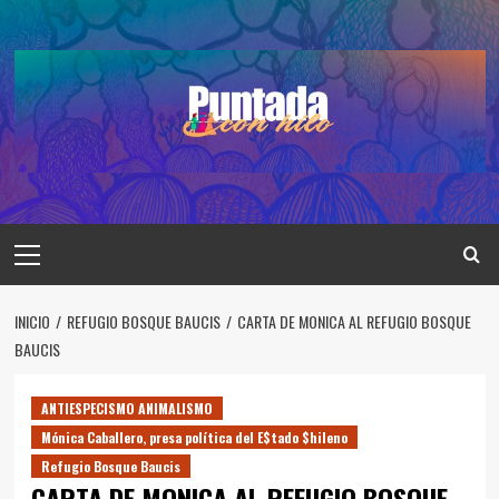
Saltar
al
contenido
Menú
principal
INICIO
REFUGIO BOSQUE BAUCIS
CARTA DE MONICA AL REFUGIO BOSQUE
BAUCIS
ANTIESPECISMO ANIMALISMO
Mónica Caballero, presa política del E$tado $hileno
Refugio Bosque Baucis
CARTA DE MONICA AL REFUGIO BOSQUE