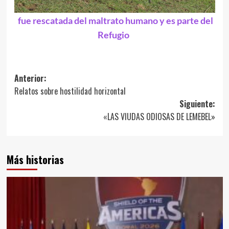
fue rescatada del maltrato humano y es parte del
Refugio
Navegación
Anterior:
Relatos sobre hostilidad horizontal
de
Siguiente:
entradas
«LAS VIUDAS ODIOSAS DE LEMEBEL»
Más historias