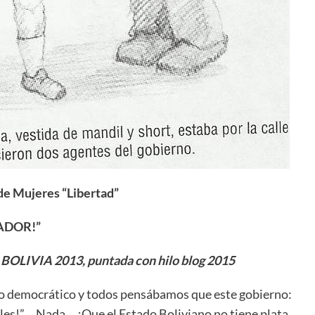
de Mujeres “Libertad”
ADOR!”
BOLIVIA 2013, puntada con hilo blog 2015
do democrático y todos pensábamos que este gobierno:
pables!”… Nada… ¿Que el Estado Boliviano no tiene plata