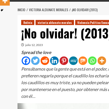
INICIO
VICTORIA ALDUNATE MORALES
¡NO OLVIDAR! (2013)
Bolivia
victoria aldunate morales
Violencia Política Sexua
¡No olvidar! (2013
julio 12, 2023
Spread the love
Pensábamos que la gente que está en el poder, 
prefieren negarla porque el caudillo los echarí
los caudillos es muy triste, ya no pueden pelea
por mantenerse en el puesto, por obtener más de
con él…