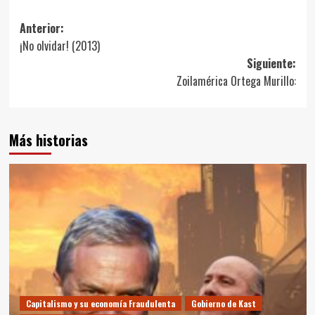
Navegación
Anterior:
¡No olvidar! (2013)
de
Siguiente:
entradas
Zoilamérica Ortega Murillo:
Más historias
Capitalismo y su economía Fraudulenta
Gobierno de Kast