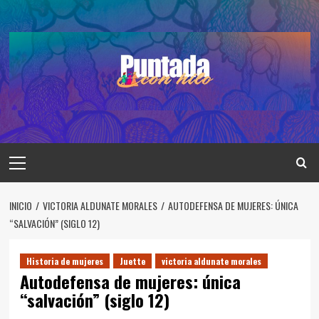
Saltar
al
contenido
Menú
principal
INICIO
VICTORIA ALDUNATE MORALES
AUTODEFENSA DE MUJERES: ÚNICA
“SALVACIÓN” (SIGLO 12)
Historia de mujeres
Juette
victoria aldunate morales
Autodefensa de mujeres: única
“salvación” (siglo 12)