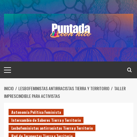
Saltar
al
contenido
Menú
principal
INICIO
LESBOFEMINISTAS ANTIRRACISTAS TIERRA Y TERRITORIO
TALLER
IMPRESCINDIBLE PARA ACTIVISTAS
Autonomía Política Feminista
Intercambio de Saberes Tierra y Territorio
Lesbofeministas antirracistas Tierra y Territorio
Red de Terapeutas Tierra y Territorio