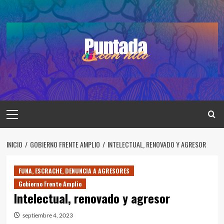
Saltar
al
contenido
Menú
principal
INICIO
GOBIERNO FRENTE AMPLIO
INTELECTUAL, RENOVADO Y AGRESOR
FUNA, ESCRACHE, DENUNCIA A AGRESORES
Gobierno Frente Amplio
Intelectual, renovado y agresor
septiembre 4, 2023