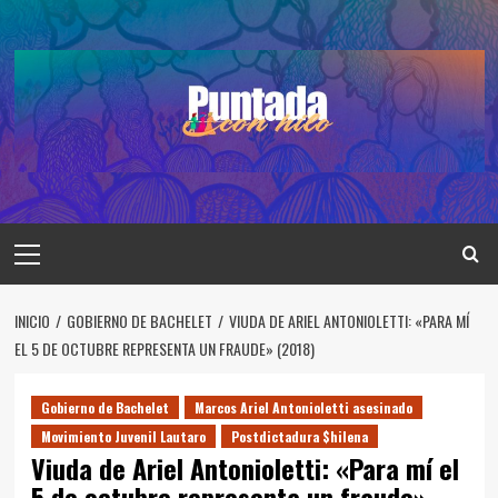
Saltar
al
contenido
Menú
principal
INICIO
GOBIERNO DE BACHELET
VIUDA DE ARIEL ANTONIOLETTI: «PARA MÍ
EL 5 DE OCTUBRE REPRESENTA UN FRAUDE» (2018)
Gobierno de Bachelet
Marcos Ariel Antonioletti asesinado
Movimiento Juvenil Lautaro
Postdictadura $hilena
Viuda de Ariel Antonioletti: «Para mí el
5 de octubre representa un fraude»