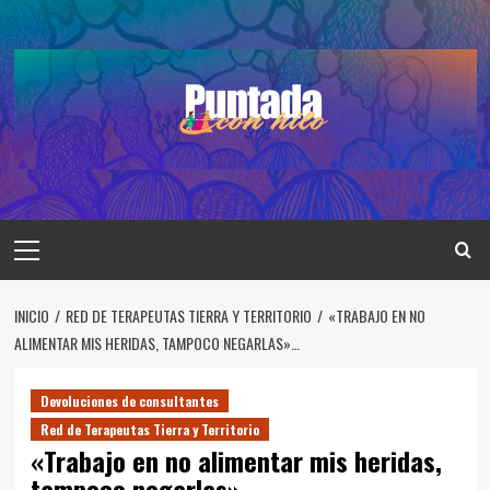
Saltar
al
contenido
Menú
principal
INICIO
RED DE TERAPEUTAS TIERRA Y TERRITORIO
«TRABAJO EN NO
ALIMENTAR MIS HERIDAS, TAMPOCO NEGARLAS»…
Devoluciones de consultantes
Red de Terapeutas Tierra y Territorio
«Trabajo en no alimentar mis heridas,
tampoco negarlas»…