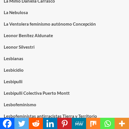
La Mimo Daniela Carrasco
La Nebulosa
La Ventolera feminismo autónomo Concepción
Leonor Benítez Aldunate
Leonor Silvestri
Lesbianas
Lesbicidio
Lesbipulli
Lesbipulli Colectiva Puerto Montt
Lesbofeminismo
Lesbofeministas antirracistas Tierra y Territorio
Ley Anti-tomas