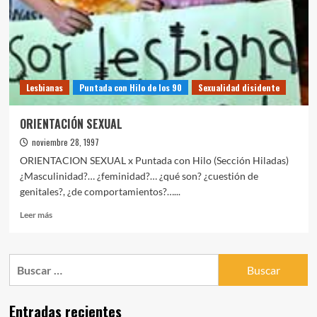
Lesbianas
Puntada con Hilo de los 90
Sexualidad disidente
ORIENTACIÓN SEXUAL
noviembre 28, 1997
ORIENTACION SEXUAL x Puntada con Hilo (Sección Hiladas)
¿Masculinidad?… ¿feminidad?… ¿qué son? ¿cuestión de
genitales?, ¿de comportamientos?…...
Leer
Leer más
más
sobre
ORIENTACIÓN
Buscar:
SEXUAL
Entradas recientes