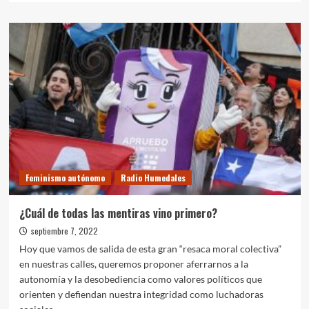
sobre
De
lo
absurdo
a
lo
criminal
Feminismo autónomo
Radio Humedales
¿Cuál de todas las mentiras vino primero?
septiembre 7, 2022
Hoy que vamos de salida de esta gran “resaca moral colectiva”
en nuestras calles, queremos proponer aferrarnos a la
autonomía y la desobediencia como valores políticos que
orienten y defiendan nuestra integridad como luchadoras