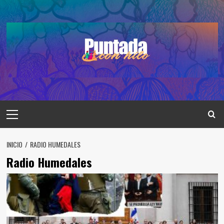
Saltar
al
contenido
Menú
principal
INICIO
RADIO HUMEDALES
Radio Humedales