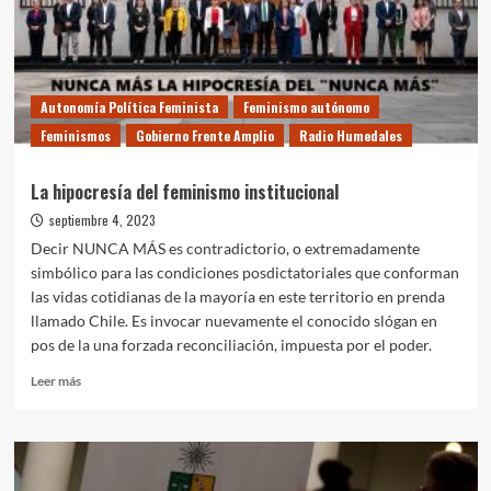
Autonomía Política Feminista
Feminismo autónomo
Feminismos
Gobierno Frente Amplio
Radio Humedales
La hipocresía del feminismo institucional
septiembre 4, 2023
Decir NUNCA MÁS es contradictorio, o extremadamente
simbólico para las condiciones posdictatoriales que conforman
las vidas cotidianas de la mayoría en este territorio en prenda
llamado Chile. Es invocar nuevamente el conocido slógan en
pos de la una forzada reconciliación, impuesta por el poder.
Leer
Leer más
más
sobre
La
hipocresía
del