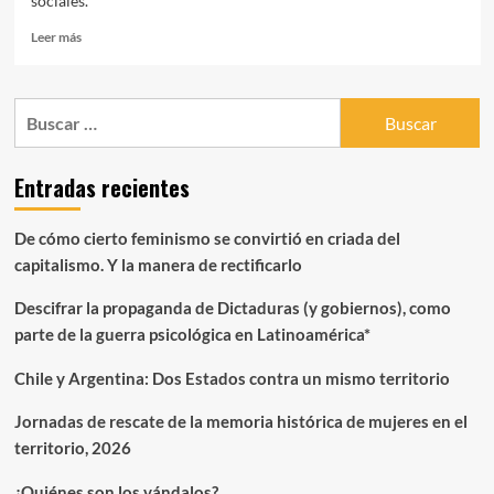
sociales.
Leer
Leer más
más
sobre
¿Cuál
Buscar:
de
todas
las
Entradas recientes
mentiras
vino
primero?
De cómo cierto feminismo se convirtió en criada del
capitalismo. Y la manera de rectificarlo
Descifrar la propaganda de Dictaduras (y gobiernos), como
parte de la guerra psicológica en Latinoamérica*
Chile y Argentina: Dos Estados contra un mismo territorio
Jornadas de rescate de la memoria histórica de mujeres en el
territorio, 2026
¿Quiénes son los vándalos?