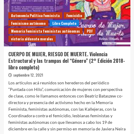
y
el
Autonomía Política Feminista
Femicidio
Teatro
Obrero
Feminismo autónomo
Libro Completo
Memoria Feminista feministas autónomas
PDF
victoria aldunate morales
CUERPO DE MUJER, RIESGO DE MUERTE. Violencia
Estructural y las trampas del “Género” (2° Edición 2018-
libro completo)
septiembre 12, 2021
Los artículos acá reunidos son herederos del periódico
“Puntada con Hilo”, comunicación de mujeres con perspectiva
de clase, como le llamamos entonces con Beatriz Bataszew co-
directora y presencia del activismo hecho en la Memoria
Feminista, feministas autónomas, con las Kallejeras, con la
Coordinadora contra el femicidio, lesbianas feministas y
feministas autónomas con que llevamos a cabo los 19 de
diciembre en la calle y sin permiso en memoria de Javiera Neira