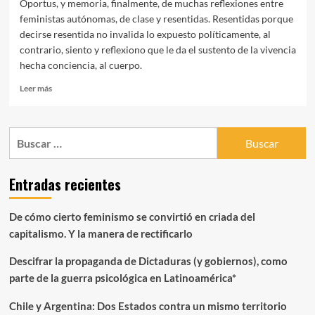
Oportus, y memoria, finalmente, de muchas reflexiones entre
feministas autónomas, de clase y resentidas. Resentidas porque
decirse resentida no invalida lo expuesto políticamente, al
contrario, siento y reflexiono que le da el sustento de la vivencia
hecha conciencia, al cuerpo.
Leer
Leer más
más
sobre
CUERPO
Buscar:
DE
MUJER,
RIESGO
Entradas recientes
DE
MUERTE.
Violencia
De cómo cierto feminismo se convirtió en criada del
Estructural
capitalismo. Y la manera de rectificarlo
y
las
Descifrar la propaganda de Dictaduras (y gobiernos), como
trampas
del
parte de la guerra psicológica en Latinoamérica*
“Género”
(2°
Chile y Argentina: Dos Estados contra un mismo territorio
Edición