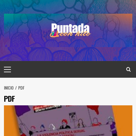
Saltar
al
contenido
Menú
principal
INICIO
PDF
PDF