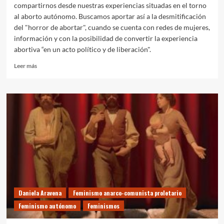
compartirnos desde nuestras experiencias situadas en el torno
completo
al aborto autónomo. Buscamos aportar así a la desmitificación
en
del "horror de abortar", cuando se cuenta con redes de mujeres,
PDF)
información y con la posibilidad de convertir la experiencia
abortiva “en un acto político y de liberación".
Leer
Leer más
más
sobre
¿QUÉ
ABORTAMOS
CUANDO
ABORTAMOS?
RELATO
DE
MUJERES
Y
LESBIANAS
REBELDES
(Libro
Daniela Aravena
Feminismo anarco-comunista proletario
completo)
Feminismo autónomo
Feminismos