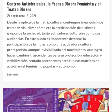
Centros Anticlericales, la Prensa Obrera Feminista y el
Teatro Obrero
septiembre 12, 2021
Desde la óptica de la matriz cultural contemporánea, quisimos
tratar de visualizar cómo era la participación de distintos
grupos de la sociedad, tanto activadores culturales como sus
audiencias. En este punto es importante destacar la
participación de la mujer, como una activadora cultural
protagonista, aunque invisibilizada del movimiento, que logró
hacer cambios trascendentes para su protección, educación y
visibilización, sentado precedentes para futuras matrices de
acción en el feminismo popular y autónomo
Leer
Leer más
más
sobre
Centros
Anticlericales,
la
Prensa
Obrera
Feminista