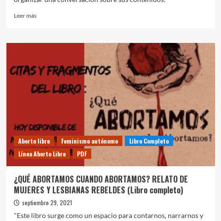
Leer
Leer más
más
sobre
La
Violencia
Política
Sexual
es
Terrorismo
Estatal:
Aproximaciones
desde
la
experiencia
Aborto libre
Feminismo autónomo
Libro Completo
y
Línea Aborto Libre
PDF
la
memoria
contra
¿QUÉ ABORTAMOS CUANDO ABORTAMOS? RELATO DE
la
MUJERES Y LESBIANAS REBELDES (Libro completo)
impunidad
en
septiembre 29, 2021
Chile
"Este libro surge como un espacio para contarnos, narrarnos y
(Libro