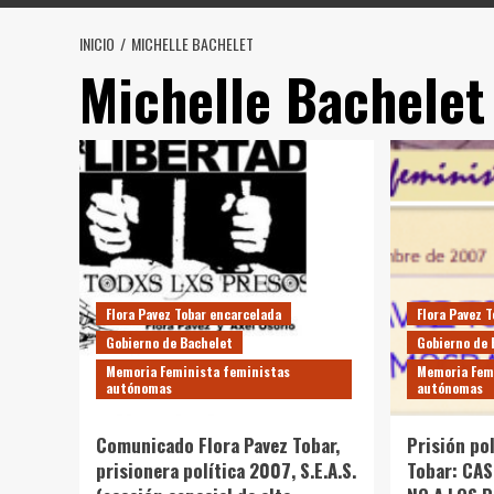
INICIO
MICHELLE BACHELET
Michelle Bachelet
Flora Pavez Tobar encarcelada
Flora Pavez 
Gobierno de Bachelet
Gobierno de 
Memoria Feminista feministas
Memoria Fem
autónomas
autónomas
Comunicado Flora Pavez Tobar,
Prisión pol
prisionera política 2007, S.E.A.S.
Tobar: CA