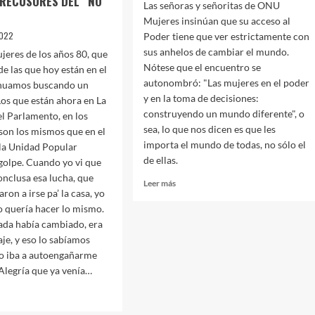
PRECUSORES DEL “NO”
Las señoras y señoritas de ONU
Mujeres insinúan que su acceso al
2022
Poder tiene que ver estrictamente con
sus anhelos de cambiar el mundo.
ujeres de los años 80, que
Nótese que el encuentro se
de las que hoy están en el
autonombró: "Las mujeres en el poder
inuamos buscando un
y en la toma de decisiones:
 Los que están ahora en La
construyendo un mundo diferente", o
l Parlamento, en los
sea, lo que nos dicen es que les
 son los mismos que en el
importa el mundo de todas, no sólo el
la Unidad Popular
de ellas.
golpe. Cuando yo vi que
nclusa esa lucha, que
Leer
Leer más
on a irse pa’ la casa, yo
más
o quería hacer lo mismo.
sobre
Las
ada había cambiado, era
estrategias
aje, y eso lo sabíamos
del
no iba a autoengañarme
«generismo»
 Alegría que ya venía…