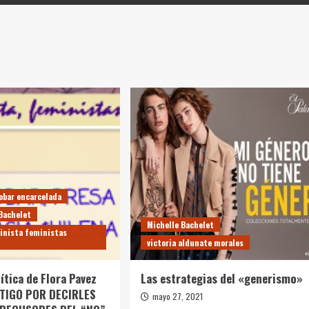
Tobar encarcelada
Bachelet
Michelle Bachelet
inista feministas
victoria aldunate morales
ítica de Flora Pavez
Las estrategias del «generismo»
STIGO POR DECIRLES
mayo 27, 2021