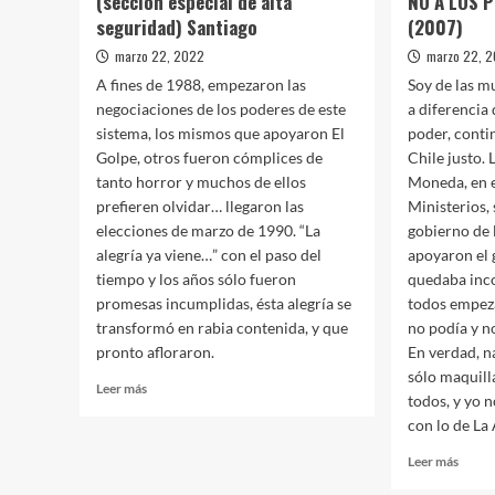
(sección especial de alta
NO A LOS 
seguridad) Santiago
(2007)
marzo 22, 2022
marzo 22, 
A fines de 1988, empezaron las
Soy de las m
negociaciones de los poderes de este
a diferencia 
sistema, los mismos que apoyaron El
poder, cont
Golpe, otros fueron cómplices de
Chile justo.
tanto horror y muchos de ellos
Moneda, en e
prefieren olvidar… llegaron las
Ministerios,
elecciones de marzo de 1990. “La
gobierno de 
alegría ya viene…” con el paso del
apoyaron el 
tiempo y los años sólo fueron
quedaba inco
promesas incumplidas, ésta alegría se
todos empezar
transformó en rabia contenida, y que
no podía y n
pronto afloraron.
En verdad, n
sólo maquill
Leer
Leer más
todos, y yo 
más
con lo de La
sobre
Comunicado
Leer
Leer más
Flora
más
Pavez