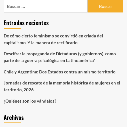
Buscar:
de
rescate
de
Entradas recientes
la
memoria
histórica
De cómo cierto feminismo se convirtió en criada del
de
capitalismo. Y la manera de rectificarlo
mujeres
en
Descifrar la propaganda de Dictaduras (y gobiernos), como
el
territorio,
parte de la guerra psicológica en Latinoamérica*
2026
Chile y Argentina: Dos Estados contra un mismo territorio
Jornadas de rescate de la memoria histórica de mujeres en el
territorio, 2026
¿Quiénes son los vándalos?
Archivos