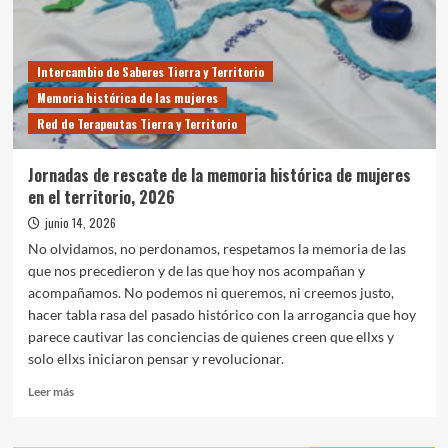
Intercambio de Saberes Tierra y Territorio
Memoria histórica de las mujeres
Red de Terapeutas Tierra y Territorio
Jornadas de rescate de la memoria histórica de mujeres
en el territorio, 2026
junio 14, 2026
No olvidamos, no perdonamos, respetamos la memoria de las
que nos precedieron y de las que hoy nos acompañan y
acompañamos. No podemos ni queremos, ni creemos justo,
hacer tabla rasa del pasado histórico con la arrogancia que hoy
parece cautivar las conciencias de quienes creen que ellxs y
solo ellxs iniciaron pensar y revolucionar.
Leer
Leer más
más
sobre
Jornadas