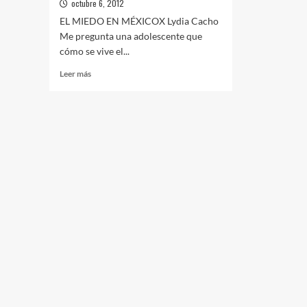
octubre 6, 2012
EL MIEDO EN MÉXICOX Lydia Cacho
Me pregunta una adolescente que
cómo se vive el...
Leer
Leer más
más
sobre
MÉXICO:
EL
MIEDO…
(LYDIA
CACHO)