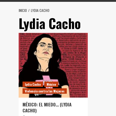
INICIO
LYDIA CACHO
Lydia Cacho
Lydia Cacho
México
Violencia contra las Mujeres
MÉXICO: EL MIEDO… (LYDIA
CACHO)