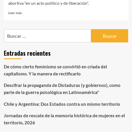
abortiva “en un acto político y de liberación".
Leer
Leer más
más
sobre
¿QUÉ
Buscar:
ABORTAMOS
CUANDO
ABORTAMOS?
Entradas recientes
RELATO
DE
MUJERES
De cómo cierto feminismo se convirtió en criada del
Y
capitalismo. Y la manera de rectificarlo
LESBIANAS
REBELDES
Descifrar la propaganda de Dictaduras (y gobiernos), como
(Libro
completo)
parte de la guerra psicológica en Latinoamérica*
Chile y Argentina: Dos Estados contra un mismo territorio
Jornadas de rescate de la memoria histórica de mujeres en el
territorio, 2026