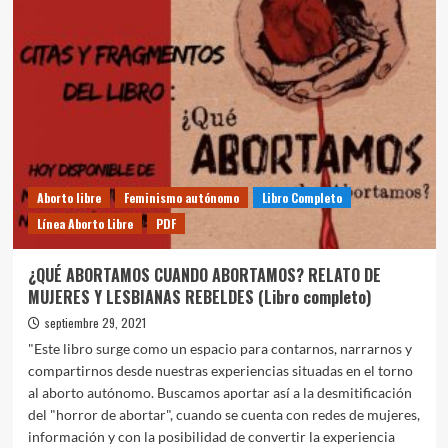
AL
E$TADO
ABORTO
LIBRE?
Aborto libre
Feminismo autónomo
Libro Completo
Línea Aborto Libre
PDF
¿QUÉ ABORTAMOS CUANDO ABORTAMOS? RELATO DE
MUJERES Y LESBIANAS REBELDES (Libro completo)
septiembre 29, 2021
"Este libro surge como un espacio para contarnos, narrarnos y
compartirnos desde nuestras experiencias situadas en el torno
al aborto autónomo. Buscamos aportar así a la desmitificación
del "horror de abortar", cuando se cuenta con redes de mujeres,
información y con la posibilidad de convertir la experiencia