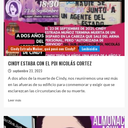
Cindy
a
través
de
los
ojos
de
su
madre
Cindy Estrada Muñoz, qué pasó con Cindy?
Lesbicidio
CINDY ESTABA CON EL PDI NICOLÁS CORTEZ
septiembre 23, 2023
A dos años de la muerte de Cindy, nos reuniremos una vez más
en las afueras de su edificio para conmemorar y exigir que se
esclarezcan las circunstancias de su muerte.
Leer
Leer más
más
sobre
CINDY
ESTABA
CON