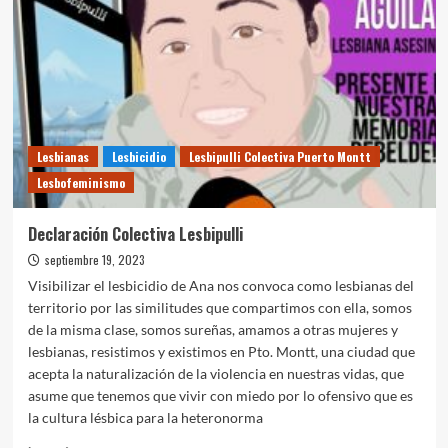
EL
PDI
NICOLÁS
CORTEZ
Lesbianas
Lesbicidio
Lesbipulli Colectiva Puerto Montt
Lesbofeminismo
Declaración Colectiva Lesbipulli
septiembre 19, 2023
Visibilizar el lesbicidio de Ana nos convoca como lesbianas del
territorio por las similitudes que compartimos con ella, somos
de la misma clase, somos sureñas, amamos a otras mujeres y
lesbianas, resistimos y existimos en Pto. Montt, una ciudad que
acepta la naturalización de la violencia en nuestras vidas, que
asume que tenemos que vivir con miedo por lo ofensivo que es
la cultura lésbica para la heteronorma
Leer