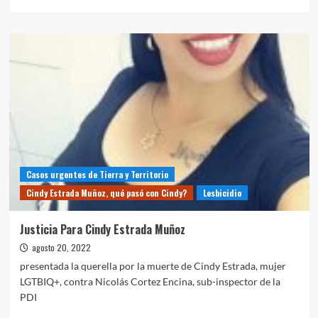
más
sobre
¿Qué
pasó
con
Cindy
Estrada
Muñoz?
Casos urgentes de Tierra y Territorio
Cindy Estrada Muñoz, qué pasó con Cindy?
Lesbicidio
Justicia Para Cindy Estrada Muñoz
agosto 20, 2022
presentada la querella por la muerte de Cindy Estrada, mujer
LGTBIQ+, contra Nicolás Cortez Encina, sub-inspector de la
PDI