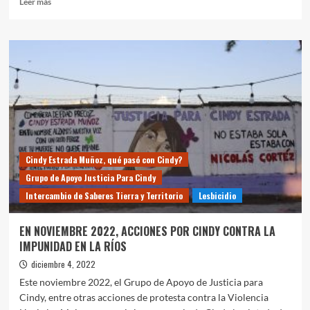
Leer más
más
sobre
Declaración
Colectiva
Lesbipulli
Cindy Estrada Muñoz, qué pasó con Cindy?
Grupo de Apoyo Justicia Para Cindy
Intercambio de Saberes Tierra y Territorio
Lesbicidio
EN NOVIEMBRE 2022, ACCIONES POR CINDY CONTRA LA
IMPUNIDAD EN LA RÍOS
diciembre 4, 2022
Este noviembre 2022, el Grupo de Apoyo de Justicia para
Cindy, entre otras acciones de protesta contra la Violencia