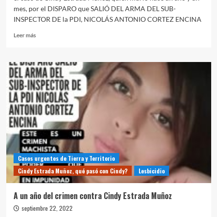
mes, por el DISPARO que SALIÓ DEL ARMA DEL SUB-
INSPECTOR DE la PDI, NICOLÁS ANTONIO CORTEZ ENCINA
Leer
Leer más
más
sobre
ACCIÓN
POR
LA
MUERTE
FEMICIDA
DE
CINDY
ESTRADA
MUÑOZ
Casos urgentes de Tierra y Territorio
Cindy Estrada Muñoz, qué pasó con Cindy?
Lesbicidio
A un año del crimen contra Cindy Estrada Muñoz
septiembre 22, 2022