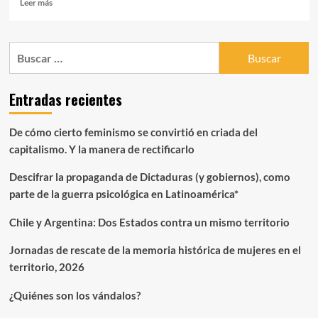
Leer
Leer más
más
sobre
Justicia
Buscar:
Para
Cindy
Estrada
Entradas recientes
Muñoz
De cómo cierto feminismo se convirtió en criada del
capitalismo. Y la manera de rectificarlo
Descifrar la propaganda de Dictaduras (y gobiernos), como
parte de la guerra psicológica en Latinoamérica*
Chile y Argentina: Dos Estados contra un mismo territorio
Jornadas de rescate de la memoria histórica de mujeres en el
territorio, 2026
¿Quiénes son los vándalos?