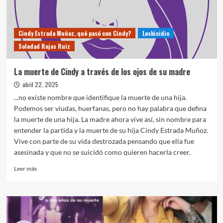
“JUSTICIA
ES
QUE
Cindy Estrada Muñoz, qué pasó con Cindy?
Lesbicidio
NO
Soledad Rojas Ruiz
VUELVA
A
PASAR”
La muerte de Cindy a través de los ojos de su madre
abril 22, 2025
...no existe nombre que identifique la muerte de una hija.
Podemos ser viudas, huerfanas, pero no hay palabra que defina
la muerte de una hija. La madre ahora vive así, sin nombre para
entender la partida y la muerte de su hija Cindy Estrada Muñoz.
Vive con parte de su vida destrozada pensando que ella fue
asesinada y que no se suicidó como quieren hacerla creer.
Leer
Leer más
más
sobre
La
muerte
de