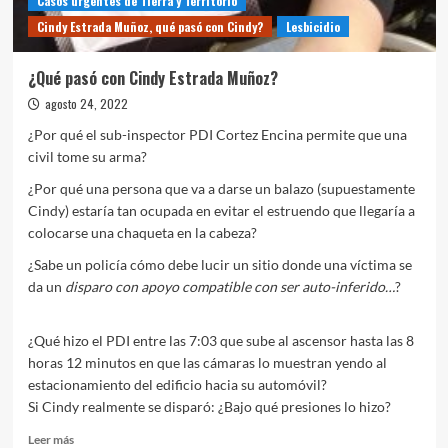
Casos urgentes de Tierra y Territorio
Cindy Estrada Muñoz, qué pasó con Cindy?
Lesbicidio
¿Qué pasó con Cindy Estrada Muñoz?
agosto 24, 2022
¿Por qué el sub-inspector PDI Cortez Encina permite que una
civil tome su arma?
¿Por qué una persona que va a darse un balazo (supuestamente
Cindy) estaría tan ocupada en evitar el estruendo que llegaría a
colocarse una chaqueta en la cabeza?
¿Sabe un policía cómo debe lucir un sitio donde una víctima se
da un
disparo con apoyo compatible con ser auto-inferido…
?
¿Qué hizo el PDI entre las 7:03 que sube al ascensor hasta las 8
horas 12 minutos en que las cámaras lo muestran yendo al
estacionamiento del edificio hacia su automóvil?
Si Cindy realmente se disparó: ¿Bajo qué presiones lo hizo?
Leer
Leer más