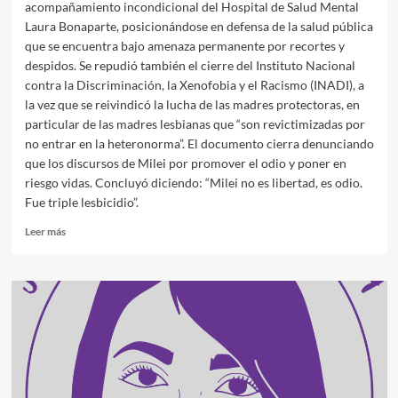
acompañamiento incondicional del Hospital de Salud Mental
Laura Bonaparte, posicionándose en defensa de la salud pública
que se encuentra bajo amenaza permanente por recortes y
despidos. Se repudió también el cierre del Instituto Nacional
contra la Discriminación, la Xenofobia y el Racismo (INADI), a
la vez que se reivindicó la lucha de las madres protectoras, en
particular de las madres lesbianas que “son revictimizadas por
no entrar en la heteronorma”. El documento cierra denunciando
que los discursos de Milei por promover el odio y poner en
riesgo vidas. Concluyó diciendo: “Milei no es libertad, es odio.
Fue triple lesbicidio”.
Leer
Leer más
más
sobre
A
un
año
del
ataque
lesbicida
en
Barracas…