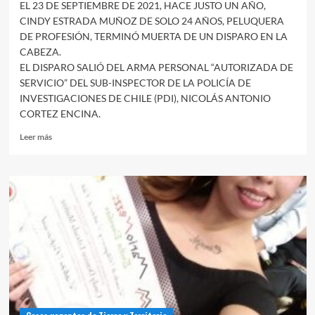
EL 23 DE SEPTIEMBRE DE 2021, HACE JUSTO UN AÑO,
CINDY ESTRADA MUÑOZ DE SOLO 24 AÑOS, PELUQUERA
DE PROFESIÓN, TERMINÓ MUERTA DE UN DISPARO EN LA
CABEZA.
EL DISPARO SALIÓ DEL ARMA PERSONAL “AUTORIZADA DE
SERVICIO” DEL SUB-INSPECTOR DE LA POLICÍA DE
INVESTIGACIONES DE CHILE (PDI), NICOLÁS ANTONIO
CORTEZ ENCINA.
Leer
Leer más
más
sobre
A
un
año
del
crimen
contra
Cindy
Estrada
Muñoz