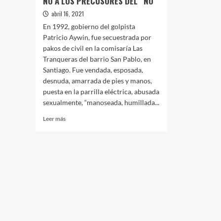
NO A LOS PRECUSORES DEL “NO”
abril 16, 2021
En 1992, gobierno del golpista
Patricio Aywin, fue secuestrada por
pakos de civil en la comisaría Las
Tranqueras del barrio San Pablo, en
Santiago. Fue vendada, esposada,
desnuda, amarrada de pies y manos,
puesta en la parrilla eléctrica, abusada
sexualmente, “manoseada, humillada...
Leer
Leer más
más
sobre
Prisión
política
de
Flora
Pavez
Tobar:
CASTIGO
POR
DECIRLES