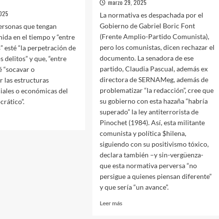
marzo 29, 2025
2025
La normativa es despachada por el
Gobierno de Gabriel Boric Font
ersonas que tengan
(Frente Amplio-Partido Comunista),
nida en el tiempo y “entre
pero los comunistas, dicen rechazar el
” esté “la perpetración de
documento. La senadora de ese
 delitos” y que, “entre
partido, Claudia Pascual, además ex
té “socavar o
directora de SERNAMeg, además de
r las estructuras
problematizar “la redacción”, cree que
ociales o económicas del
su gobierno con esta hazaña “habría
rático”.
superado” la ley antiterrorista de
Pinochet (1984). Así, esta militante
comunista y política $hilena,
siguiendo con su positivismo tóxico,
declara también –y sin-vergüenza-
que esta normativa perversa “no
ONAS…
persigue a quienes piensan diferente”
y que sería “un avance”.
VA
Leer
Leer más
TERRORISTA
más