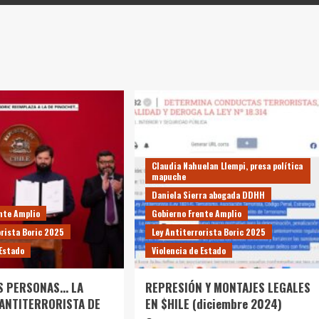
Claudia Nahuelan Llempi, presa política
mapuche
Daniela Sierra abogada DDHH
nte Amplio
Gobierno Frente Amplio
orista Boric 2025
Ley Antiterrorista Boric 2025
 Estado
Violencia de Estado
S PERSONAS… LA
REPRESIÓN Y MONTAJES LEGALES
 ANTITERRORISTA DE
EN $HILE (diciembre 2024)