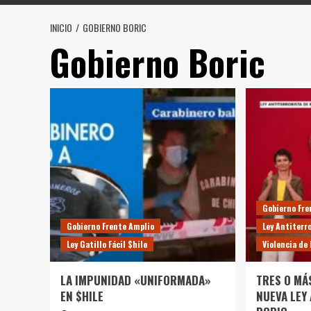
INICIO
GOBIERNO BORIC
Gobierno Boric
Gobierno Fre
Gobierno Frente Amplio
Ley Antiterr
Ley Gatillo Fácil $hile
Violencia de
LA IMPUNIDAD «UNIFORMADA»
TRES O MÁ
EN $HILE
NUEVA LEY