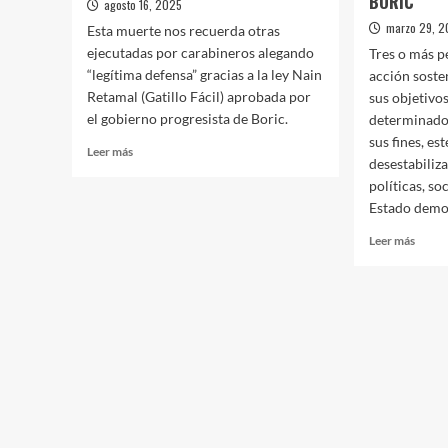
BORIC
agosto 16, 2025
marzo 29, 
Esta muerte nos recuerda otras
ejecutadas por carabineros alegando
Tres o más p
“legítima defensa” gracias a la ley Nain
acción soste
Retamal (Gatillo Fácil) aprobada por
sus objetivos
el gobierno progresista de Boric.
determinados
sus fines, es
Leer
Leer más
desestabiliza
más
políticas, s
sobre
LA
Estado democ
IMPUNIDAD
Leer
Leer más
«UNIFORMADA»
más
EN
sobre
$HILE
TRES
O
MÁS
PERS
LA
NUE
LEY
ANTI
DE