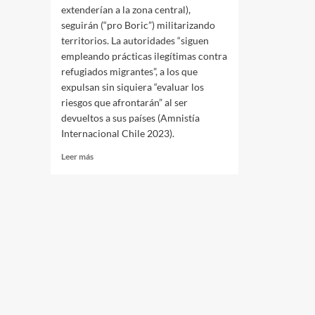
extenderían a la zona central),
seguirán (“pro Boric”) militarizando
territorios. La autoridades “siguen
empleando prácticas ilegítimas contra
refugiados migrantes”, a los que
expulsan sin siquiera “evaluar los
riesgos que afrontarán” al ser
devueltos a sus países (Amnistía
Internacional Chile 2023).
Leer
Leer más
más
sobre
Chile
no
cambió