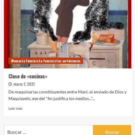
del
«generismo»
Memoria Feminista feministas autónomas
Clase de «cocinas»
marzo 3, 2021
De maquinarias constituyentes entre Mani, el enviado de Dios y
Maquiavelo, ese del "fin justifica los medios..."...
Leer
Leer más
más
sobre
Clase
Buscar:
de