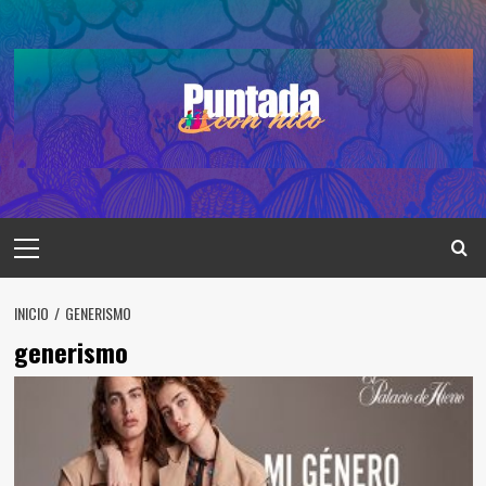
Saltar
al
contenido
Menú
principal
INICIO
GENERISMO
generismo