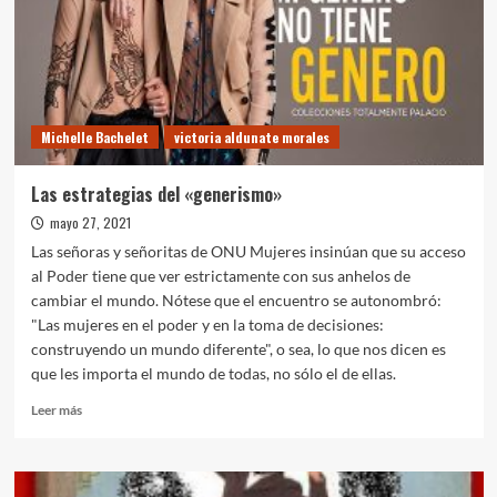
Michelle Bachelet
victoria aldunate morales
Las estrategias del «generismo»
mayo 27, 2021
Las señoras y señoritas de ONU Mujeres insinúan que su acceso
al Poder tiene que ver estrictamente con sus anhelos de
cambiar el mundo. Nótese que el encuentro se autonombró:
"Las mujeres en el poder y en la toma de decisiones:
construyendo un mundo diferente", o sea, lo que nos dicen es
que les importa el mundo de todas, no sólo el de ellas.
Leer
Leer más
más
sobre
Las
estrategias