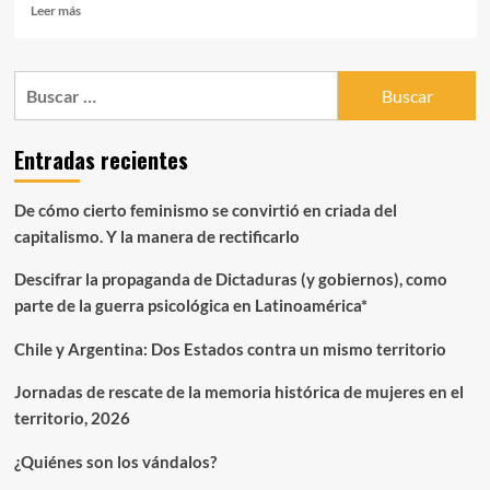
Leer
Leer más
más
sobre
Sobre
Buscar:
los
silencios
feministas
Entradas recientes
y
las
identidades
De cómo cierto feminismo se convirtió en criada del
en
capitalismo. Y la manera de rectificarlo
boga:
Testimonio
Descifrar la propaganda de Dictaduras (y gobiernos), como
parte de la guerra psicológica en Latinoamérica*
Chile y Argentina: Dos Estados contra un mismo territorio
Jornadas de rescate de la memoria histórica de mujeres en el
territorio, 2026
¿Quiénes son los vándalos?