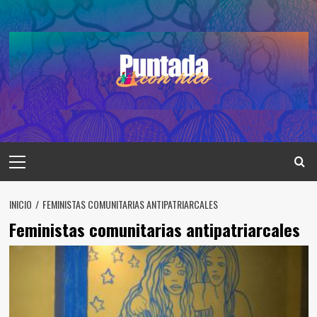
Saltar
al
contenido
Menú
principal
INICIO
FEMINISTAS COMUNITARIAS ANTIPATRIARCALES
Feministas comunitarias antipatriarcales