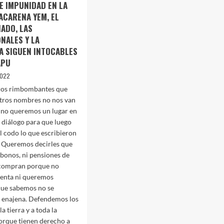
DE IMPUNIDAD EN LA
ACARENA YEM, EL
ADO, LAS
NALES Y LA
A SIGUEN INTOCABLES
APU
2022
ros rimbombantes que
stros nombres no nos van
 no queremos un lugar en
 diálogo para que luego
l codo lo que escribieron
. Queremos decirles que
i bonos, ni pensiones de
 compran porque no
venta ni queremos
que sabemos no se
e enajena. Defendemos los
 la tierra y a toda la
orque tienen derecho a