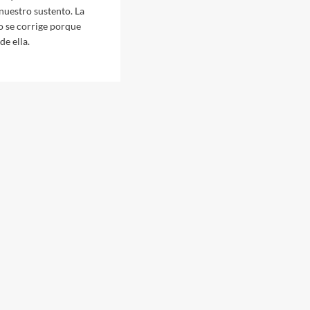
 nuestro sustento. La
o se corrige porque
de ella.
S
NIDAD
ARENA
ESARIADO,
NACIONALES