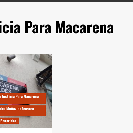
icia Para Macarena
 Justicia Para Macarena
ldés Muñoz defensora
 Benavides