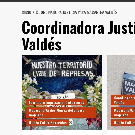
INICIO
COORDINADORA JUSTICIA PARA MACARENA VALDÉS
Coordinadora Just
Valdés
Coordinadora
Femicidio Empresarial Defensoras
Valdés
Macarena Valdés Muñoz defensora
Macarena Va
mapuche
mapuche
Rubén Collío Benavides
Rubén Collío