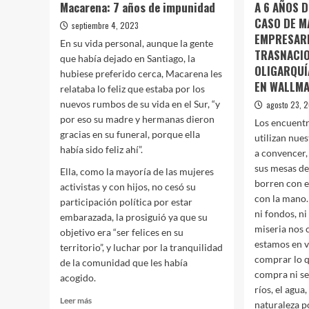
Macarena: 7 años de impunidad
A 6 AÑOS 
CASO DE M
septiembre 4, 2023
EMPRESARI
En su vida personal, aunque la gente
TRASNACIO
que había dejado en Santiago, la
OLIGARQUÍ
hubiese preferido cerca, Macarena les
EN WALLM
relataba lo feliz que estaba por los
nuevos rumbos de su vida en el Sur, “y
agosto 23, 
por eso su madre y hermanas dieron
Los encuent
gracias en su funeral, porque ella
utilizan nue
había sido feliz ahí”.
a convencer,
sus mesas de
Ella, como la mayoría de las mujeres
borren con e
activistas y con hijos, no cesó su
con la mano
participación política por estar
ni fondos, n
embarazada, la prosiguió ya que su
miseria nos
objetivo era “ser felices en su
estamos en 
territorio”, y luchar por la tranquilidad
comprar lo 
de la comunidad que les había
compra ni s
acogido.
ríos, el agua,
Leer
Leer más
naturaleza p