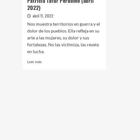
Patricia Tafur Perdomo (abril
2022)
abril 11, 2022
Nos muestra territorios en guerra y el
dolor de los pueblos. Ella refleja en su
arte a las mujeres, su dolor y sus
fortalezas. No las victimiza, las revela
en lucha.
Leer
Leer más
más
sobre
Entrevista
a
la
pintora
y
defensora
latinoamericana
Patricia
Tafur
Perdomo
(abril