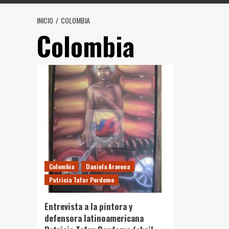
INICIO
COLOMBIA
Colombia
Colombia
Daniela Aravena
Patricia Tafur Perdomo
Entrevista a la pintora y
defensora latinoamericana