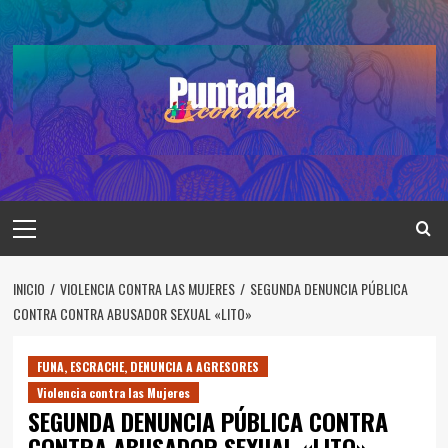
Saltar
al
contenido
Menú
principal
INICIO
VIOLENCIA CONTRA LAS MUJERES
SEGUNDA DENUNCIA PÚBLICA
CONTRA CONTRA ABUSADOR SEXUAL «LITO»
FUNA, ESCRACHE, DENUNCIA A AGRESORES
Violencia contra las Mujeres
SEGUNDA DENUNCIA PÚBLICA CONTRA
CONTRA ABUSADOR SEXUAL «LITO»