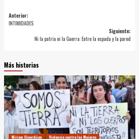
Navegación
Anterior:
INTIMIDADES
de
Siguiente:
entradas
Ni la patria ni la Guerra: Entre la espada y la pared
Más historias
Miriam Djeordjian
Violencia contra las Mujeres