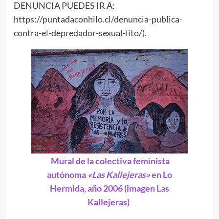
DENUNCIA PUEDES IR A:
https://puntadaconhilo.cl/denuncia-publica-
contra-el-depredador-sexual-lito/
).
Mural de la colectiva feminista
autónoma
«Las Kallejeras»
en Lo
Hermida, año 2006 (imagen Las
Kallejeras)