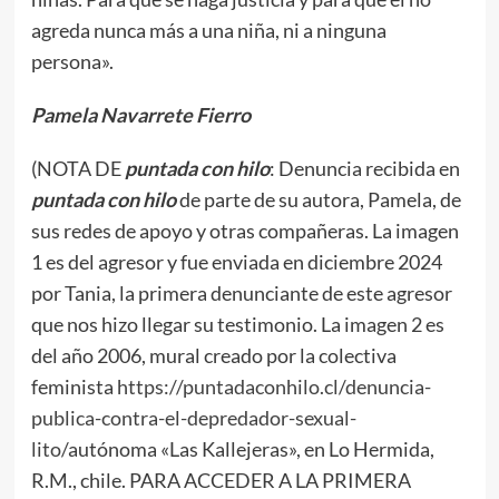
agreda nunca más a una niña, ni a ninguna
persona».
Pamela Navarrete Fierro
(NOTA DE
puntada con hilo
: Denuncia recibida en
puntada con hilo
de parte de su autora, Pamela, de
sus redes de apoyo y otras compañeras. La imagen
1 es del agresor y fue enviada en diciembre 2024
por Tania, la primera denunciante de este agresor
que nos hizo llegar su testimonio. La imagen 2 es
del año 2006, mural creado por la colectiva
feminista
https://puntadaconhilo.cl/denuncia-
publica-contra-el-depredador-sexual-
lito/
autónoma «Las Kallejeras», en Lo Hermida,
R.M., chile. PARA ACCEDER A LA PRIMERA