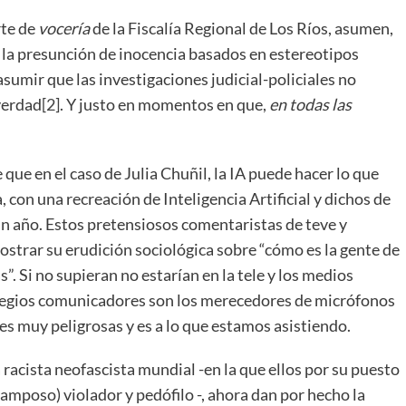
rte de
vocería
de la Fiscalía Regional de Los Ríos, asumen,
la presunción de inocencia basados en estereotipos
sumir que las investigaciones judicial-policiales no
verdad
[2]
. Y justo en momentos en que,
en todas las
ue en el caso de Julia Chuñil, la IA puede hacer lo que
a, con una recreación de Inteligencia Artificial y dichos de
n año. Estos pretensiosos comentaristas de teve y
strar su erudición sociológica sobre “cómo es la gente de
”. Si no supieran no estarían en la tele y los medios
 regios comunicadores son los merecedores de micrófonos
es muy peligrosas y es a lo que estamos asistiendo.
 racista neofascista mundial -en la que ellos por su puesto
amposo) violador y pedófilo -, ahora dan por hecho la