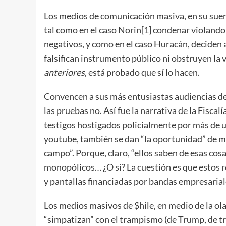
Los medios de comunicación masiva, en su sue
tal como en el caso Norin
[1]
condenar violando 
negativos, y como en el caso Huracán, deciden a
falsifican instrumento público ni obstruyen la 
anteriores
, está probado que sí lo hacen.
Convencen a sus más entusiastas audiencias de q
las pruebas no. Así fue la narrativa de la Fiscalí
testigos hostigados policialmente por más de u
youtube, también se dan “la oportunidad” de mo
campo”. Porque, claro, “ellos saben de esas cosas
monopólicos… ¿O sí? La cuestión es que estos
y pantallas financiadas por bandas empresarial
Los medios masivos de $hile, en medio de la ola
“simpatizan” con el trampismo (de Trump, de tr