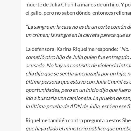
muerte de Julia Chuñil a manos de un hijo. Y po
el gallo, pero no saben dónde, entonces rellena
“La sangre en la casa no es de un corte común d
un crimen; la sangre en la carreta parece que e
La defensora, Karina Riquelme responde:
“No. 
cometió otro hijo de Julia quien fue entregado a 
acusado. No hay un contexto de violencia intr
ella dijo que se sentía amenazada por un hijo, n
última persona que estuvo con Julia Chuñil es
oportunidades, pero en un inicio dijo que fueron
ido a buscarla una camioneta. La prueba de sang
la última prueba de ADN de Julia, está en ese f
Riquelme también contra pregunta a estos She
que haya dado el ministerio público que pruebe 