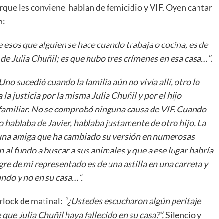
rque les conviene, hablan de femicidio y VIF. Oyen cantar
n:
e esos que alguien se hace cuando trabaja o cocina, es de
s de Julia Chuñil; es que hubo tres crímenes en esa casa…”
.
Uno sucedió cuando la familia aún no vivía allí, otro lo
la justicia por la misma Julia Chuñil y por el hijo
afamiliar. No se comprobó ninguna causa de VIF. Cuando
o hablaba de Javier, hablaba justamente de otro hijo. La
 una amiga que ha cambiado su versión en numerosas
 al fundo a buscar a sus animales y que a ese lugar habría
re de mi representado es de una astilla en una carreta y
undo y no en su casa…”.
rlock de matinal:
“¿Ustedes escucharon algún peritaje
que Julia Chuñil haya fallecido en su casa?”.
Silencio y