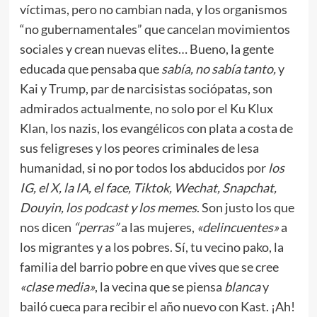
víctimas, pero no cambian nada, y los organismos
“no gubernamentales” que cancelan movimientos
sociales y crean nuevas elites… Bueno, la gente
educada que pensaba que
sabía, no sabía tanto,
y
Kai y Trump, par de narcisistas sociópatas, son
admirados actualmente, no solo por el Ku Klux
Klan, los nazis, los evangélicos con plata a costa de
sus feligreses y los peores criminales de lesa
humanidad, si no por todos los abducidos por
los
IG, el X, la IA, el face, Tiktok, Wechat, Snapchat,
Douyin, los podcast y los memes
. Son justo los que
nos dicen
“perras”
a las mujeres,
«delincuentes»
a
los migrantes y a los pobres. Sí, tu vecino pako, la
familia del barrio pobre en que vives que se cree
«clase media»
, la vecina que se piensa
blanca
y
bailó cueca para recibir el año nuevo con Kast. ¡Ah!