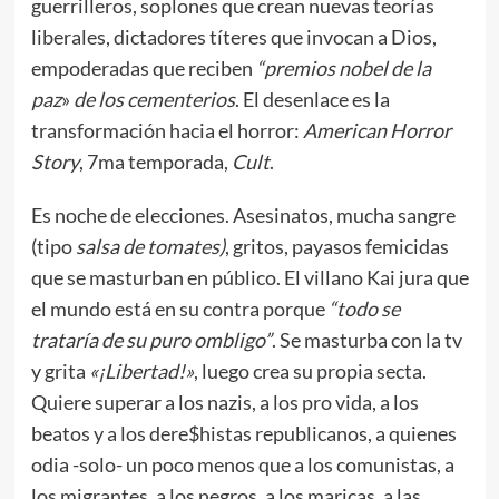
guerrilleros, soplones que crean nuevas teorías
liberales, dictadores títeres que invocan a Dios,
empoderadas que reciben
“premios nobel de la
paz
»
de los cementerios
. El desenlace es la
transformación hacia el horror:
American Horror
Story
, 7ma temporada,
Cult
.
Es noche de elecciones. Asesinatos, mucha sangre
(tipo
salsa de tomates)
, gritos, payasos femicidas
que se masturban en público. El villano Kai jura que
el mundo está en su contra porque
“todo se
trataría de su puro ombligo”
. Se masturba con la tv
y grita
«¡Libertad!»
, luego crea su propia secta.
Quiere superar a los nazis, a los pro vida, a los
beatos y a los dere$histas republicanos, a quienes
odia -solo- un poco menos que a los comunistas, a
los migrantes, a los negros, a los maricas, a las