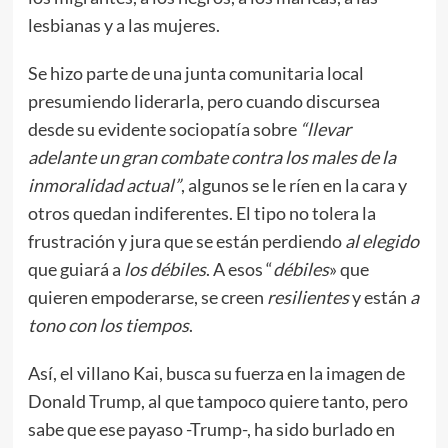
lesbianas y a las mujeres.
Se hizo parte de una junta comunitaria local
presumiendo liderarla, pero cuando discursea
desde su evidente sociopatía sobre
“llevar
adelante un gran combate contra los males de la
inmoralidad actual”
, algunos se le ríen en la cara y
otros quedan indiferentes. El tipo no tolera la
frustración y jura que se están perdiendo
al elegido
que guiará a
los débiles
. A esos “
débiles
» que
quieren empoderarse, se creen
resilientes
y están
a
tono con los tiempos
.
Así, el villano Kai, busca su fuerza en la imagen de
Donald Trump, al que tampoco quiere tanto, pero
sabe que ese payaso -Trump-, ha sido burlado en