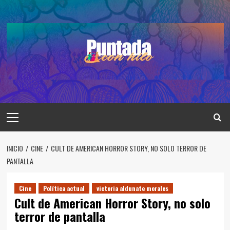
Saltar
al
contenido
Menú
principal
INICIO
CINE
CULT DE AMERICAN HORROR STORY, NO SOLO TERROR DE
PANTALLA
Cine
Política actual
victoria aldunate morales
Cult de American Horror Story, no solo
terror de pantalla