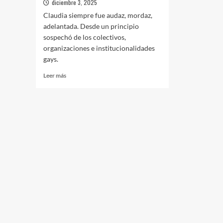
diciembre 3, 2025
Claudia siempre fue audaz, mordaz,
adelantada. Desde un principio
sospechó de los colectivos,
organizaciones e institucionalidades
gays.
Leer
Leer más
más
sobre
Murió
Claudia
Rodríguez,
nació
María
Félix
travesti