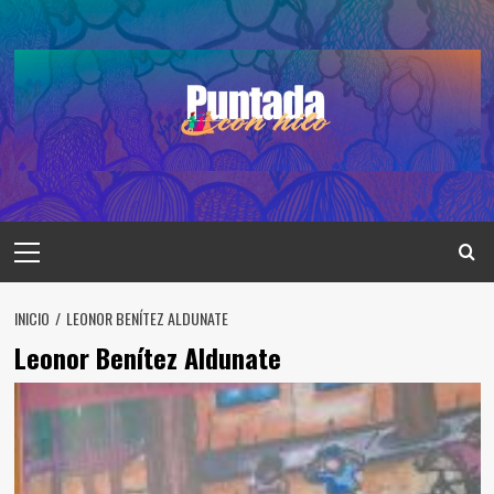
Saltar
al
contenido
Menú
principal
INICIO
LEONOR BENÍTEZ ALDUNATE
Leonor Benítez Aldunate