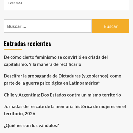
Leer
Leer más
más
sobre
Narrativas
Buscar:
de
vecinas
y
Entradas recientes
vecinos
de
la
De cómo cierto feminismo se convirtió en criada del
población
capitalismo. Y la manera de rectificarlo
Juan
Antonio
Descifrar la propaganda de Dictaduras (y gobiernos), como
Ríos
(María
parte de la guerra psicológica en Latinoamérica*
Sol
Anigstein
Chile y Argentina: Dos Estados contra un mismo territorio
Vidal,
Leonor
Jornadas de rescate de la memoria histórica de mujeres en el
Benítez
territorio, 2026
Aldunate,
Loreto
¿Quiénes son los vándalos?
Wtkins
Montenegro)