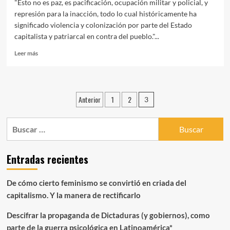
"Esto no es paz, es pacificación, ocupación militar y policial, y
represión para la inacción, todo lo cual históricamente ha
significado violencia y colonización por parte del Estado
capitalista y patriarcal en contra del pueblo."...
Leer
Leer más
más
sobre
NO
ES
Paginación
Anterior
1
2
3
ACUERDO
de
DE
PAZ,
Buscar:
entradas
ES
PACIFICACIÓN
Entradas recientes
De cómo cierto feminismo se convirtió en criada del
capitalismo. Y la manera de rectificarlo
Descifrar la propaganda de Dictaduras (y gobiernos), como
parte de la guerra psicológica en Latinoamérica*