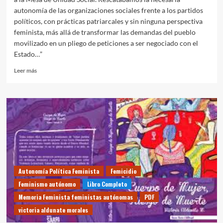
autonomía de las organizaciones sociales frente a los partidos
políticos, con prácticas patriarcales y sin ninguna perspectiva
feminista, más allá de transformar las demandas del pueblo
movilizado en un pliego de peticiones a ser negociado con el
Estado…”
Leer
Leer más
más
sobre
«Sin
acomodo
en
la
Democracia
de
los
Acuerdos»
Autonomía Política Feminista
Femicidio
Feminismo autónomo
Libro Completo
Memoria Feminista feministas autónomas
PDF
victoria aldunate morales