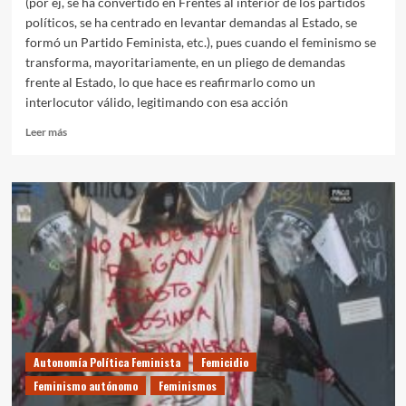
(por ej, se ha convertido en Frentes al interior de los partidos
políticos, se ha centrado en levantar demandas al Estado, se
formó un Partido Feminista, etc.), pues cuando el feminismo se
transforma, mayoritariamente, en un pliego de demandas
frente al Estado, lo que hace es reafirmarlo como un
interlocutor válido, legitimando con esa acción
Leer
Leer más
más
sobre
LA
REBELDÍA
FEMINISTA
NO
PACTA
CON
EL
ESTADO
Autonomía Política Feminista
Femicidio
Feminismo autónomo
Feminismos