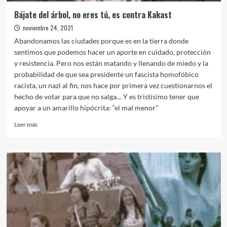
Bájate del árbol, no eres tú, es contra Kakast
noviembre 24, 2021
Abandonamos las ciudades porque es en la tierra donde
sentimos que podemos hacer un aporte en cuidado, protección
y resistencia. Pero nos están matando y llenando de miedo y la
probabilidad de que sea presidente un fascista homofóbico
racista, un nazi al fin, nos hace por primera vez cuestionarnos el
hecho de votar para que no salga… Y es tristísimo tener que
apoyar a un amarillo hipócrita: “el mal menor"
Leer
Leer más
más
sobre
Bájate
del
árbol,
no
eres
tú,
es
contra