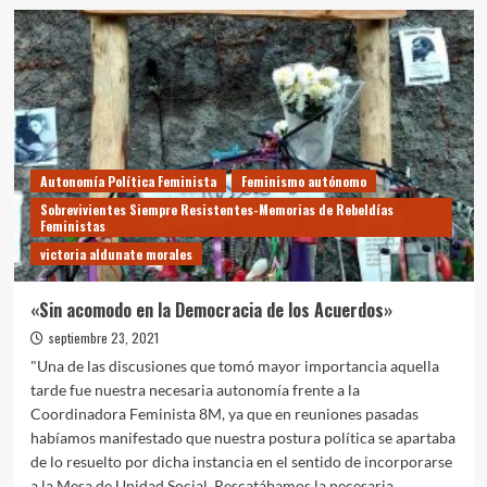
¿DEMANDARLE
AL
E$TADO
ABORTO
LIBRE?
Autonomía Política Feminista
Feminismo autónomo
Sobrevivientes Siempre Resistentes-Memorias de Rebeldías
Feministas
victoria aldunate morales
«Sin acomodo en la Democracia de los Acuerdos»
septiembre 23, 2021
"Una de las discusiones que tomó mayor importancia aquella
tarde fue nuestra necesaria autonomía frente a la
Coordinadora Feminista 8M, ya que en reuniones pasadas
habíamos manifestado que nuestra postura política se apartaba
de lo resuelto por dicha instancia en el sentido de incorporarse
a la Mesa de Unidad Social. Rescatábamos la necesaria