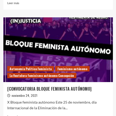
Leer
Leer más
más
sobre
Del
“peor
es
nada”
al
“mal
menor”
Autonomía Política Feminista
Feminismo autónomo
La Ventolera feminismo autónomo Concepción
[CONVOCATORIA BLOQUE FEMINISTA AUTÓNOMO]
noviembre 24, 2021
X Bloque feminista autónomo Este 25 de noviembre, día
Internacional de la Eliminación de la...
Leer