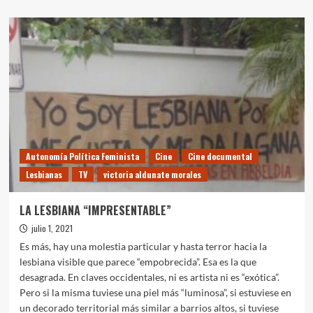
sobre
CUERPO
DE
MUJER,
RIESGO
DE
MUERTE.
Violencia
Estructural
y
las
trampas
Autonomía Política Feminista
Cine
Cine documental
del
Lesbianas
TV
victoria aldunate morales
“Género”
(2°
Edición
LA LESBIANA “IMPRESENTABLE”
2018-
julio 1, 2021
libro
completo)
Es más, hay una molestia particular y hasta terror hacia la
lesbiana visible que parece “empobrecida”. Esa es la que
desagrada. En claves occidentales, ni es artista ni es “exótica”.
Pero si la misma tuviese una piel más “luminosa”, si estuviese en
un decorado territorial más similar a barrios altos, si tuviese