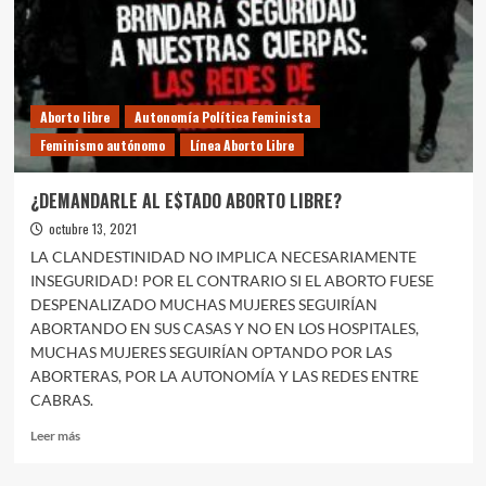
Encuentro
feminista
latinoamericano
y
del
Caribe
Aborto libre
Autonomía Política Feminista
(1996,
Feminismo autónomo
Línea Aborto Libre
noviembre,
Cartagena-
Chile)
¿DEMANDARLE AL E$TADO ABORTO LIBRE?
octubre 13, 2021
LA CLANDESTINIDAD NO IMPLICA NECESARIAMENTE
INSEGURIDAD! POR EL CONTRARIO SI EL ABORTO FUESE
DESPENALIZADO MUCHAS MUJERES SEGUIRÍAN
ABORTANDO EN SUS CASAS Y NO EN LOS HOSPITALES,
MUCHAS MUJERES SEGUIRÍAN OPTANDO POR LAS
ABORTERAS, POR LA AUTONOMÍA Y LAS REDES ENTRE
CABRAS.
Leer
Leer más
más
sobre