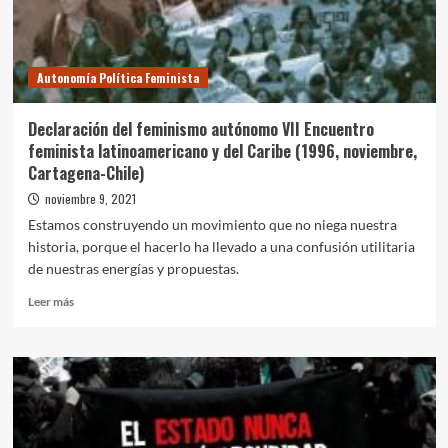
Kakast
Autonomía Política Feminista
Declaración del feminismo autónomo VII Encuentro
feminista latinoamericano y del Caribe (1996, noviembre,
Cartagena-Chile)
noviembre 9, 2021
Estamos construyendo un movimiento que no niega nuestra
historia, porque el hacerlo ha llevado a una confusión utilitaria
de nuestras energías y propuestas.
Leer
Leer más
más
sobre
Declaración
del
feminismo
autónomo
VII